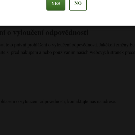
NO
YES
ely se vždy poraďte s odborníkem.
ní o vyloučení odpovědnosti
at toto právní prohlášení o vyloučení odpovědnosti. Jakékoli změny bu
ste si před nákupem a nebo používáním našich webových stránek přečetl
hlášení o vyloučení odpovědnosti, kontaktujte nás na adrese: