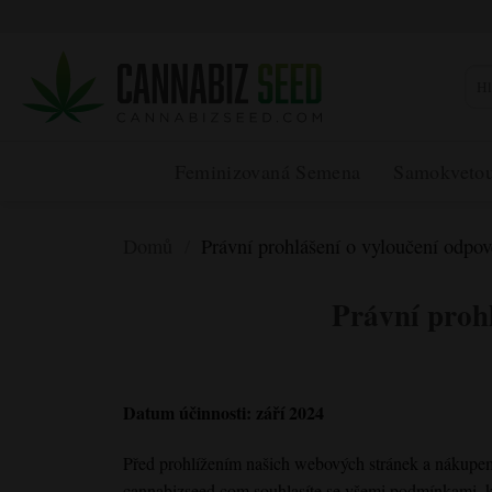
Přeskočit
na
obsah
Hled
Feminizovaná Semena
Samokveto
Domů
/
Právní prohlášení o vyloučení odpov
Právní proh
Datum účinnosti: září 2024
Před prohlížením našich webových stránek a nákupem
cannabizseed.com souhlasíte se všemi podmínkami, kt