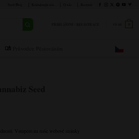
Seed Blog
Kontaktujte nás
O nás
Recenze
PŘIHLÁŠENÍ / REGISTRACE
€
0.00
0
Průvodce Pěstováním
annabiz Seed
vědnosti. Vstupem na naše webové stránky