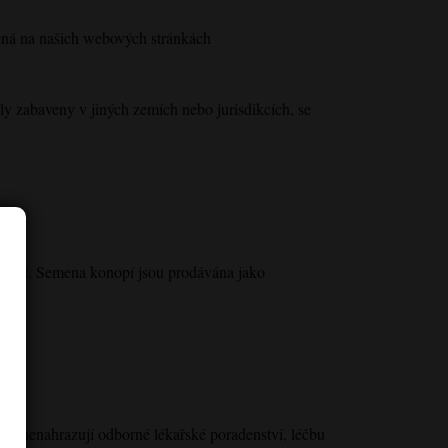
ná na našich webových stránkách
y zabaveny v jiných zemích nebo jurisdikcích, se
ů lišit. Semena konopí jsou prodávána jako
ce nenahrazují odborné lékařské poradenství, léčbu