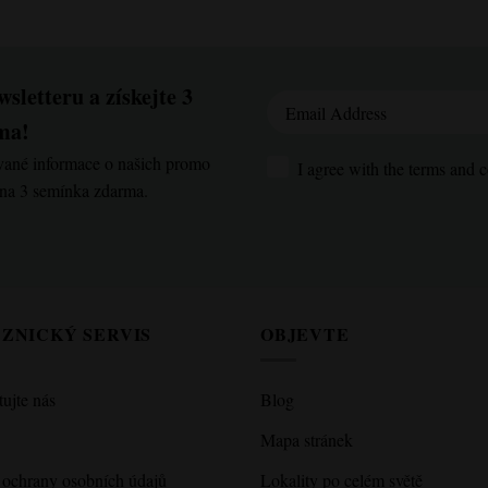
sletteru a získejte 3
Email Address
ma!
ované informace o našich promo
I agree with the terms and con
I agree with the terms and c
 na 3 semínka zdarma.
ZNICKÝ SERVIS
OBJEVTE
ujte nás
Blog
Mapa stránek
 ochrany osobních údajů
Lokality po celém světě