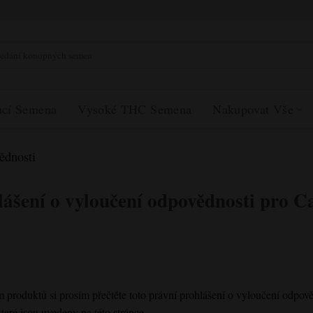
at:
ucí Semena
Vysoké THC Semena
Nakupovat Vše
ědnosti
lášení o vyloučení odpovědnosti pro C
 produktů si prosím přečtěte toto právní prohlášení o vyloučení odpo
eré jsou uvedeny na této stránce.