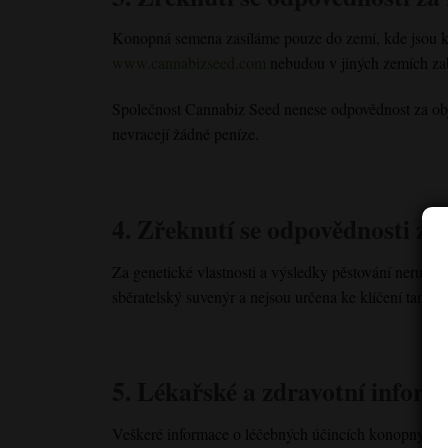
Konopná semena zasíláme pouze do zemí, kde jsou 
www.cannabizseed.com
nebudou v jiných zemích za
Společnost Cannabiz Seed nenese odpovědnost za obj
nevracejí žádné peníze.
4. Zřeknutí se odpovědnosti za
Za genetické vlastnosti a výsledky pěstování neručím
sběratelský suvenýr a nejsou určena ke klíčení tam,
5. Lékařské a zdravotní inform
Veškeré informace o léčebných účincích konopných se