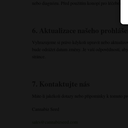
nebo diagnózu. Před použitím konopí pro léčebné úč
6. Aktualizace našeho prohláše
Vyhrazujeme si právo kdykoli upravit nebo aktualizov
bude odrážet datum změny. Je vaší odpovědností, aby
stránce.
7. Kontaktujte nás
Máte-li jakékoli dotazy nebo připomínky k tomuto pro
Cannabiz Seed
sales@cannabizseed.com