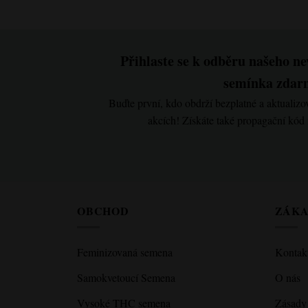
Přihlaste se k odběru našeho new
semínka zdar
Buďte první, kdo obdrží bezplatné a aktualiz
akcích! Získáte také propagační kód
OBCHOD
ZÁKA
Feminizovaná semena
Kontakt
Samokvetoucí Semena
O nás
Vysoké THC semena
Zásady