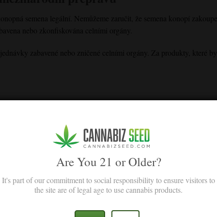
konopná semena legální. Nemůžeme zaručit, že semena konopí zakoupe
bavena nebo zkonfiskována celními orgány.
ednávky zabavené nebo zničené celními orgány. Za produkty, které byl
 výrobek
e, protože výsledky se mohou v různých lokalitách a u různých pěstitel
 kde jsou semena konopí zakázána.
Are You 21 or Older?
It's part of our commitment to social responsibility to ensure visitors to
ace
the site are of legal age to use cannabis products.
men na našich webových stránkách jsou čistě informační. Tyto informa