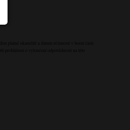
dou platné okamžitě a datum účinnosti v horní části
i prohlášení o vyloučení odpovědnosti na této