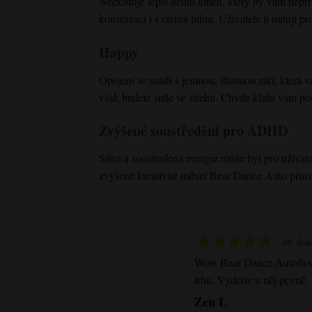
Neexistuje lepší denní kmen, který by vám nepřiv
konverzaci i s cizími lidmi. Uživatelé ji milují 
Happy
Opojení se usadí s jemnou, šťastnou září, která 
však budete stále ve střehu. Chvíle klidu vám po
Zvýšené soustředění pro ADHD
Silná a soustředěná energie může být pro uživa
zvýšené kreativitě nabízí Bear Dance Auto přiro
10. led
Wow
Bear Dance Autoflo
trhu. Vydržte u něj pevně.
Zen L