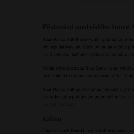
Pěstování medvědího tance 
Bear Dance Autoflower
vyniká průměrnou robus
obhospodařovatelná. Může být nutná středně pokro
často využívají techniky výškového tréninku, jak
Feminizovaná semena Bear Dance Auto vás zbaví 
fáze kvetení bez nutnosti upravovat světlo. Tent
Bear Dance Auto je všestranně použitelná, protože 
kontrolovaným pokojovým podmínkám.
Tento k
na metr čtvereční.
Klíčení
Chcete-li začít
Bear Dance Autoflower
semen, vl