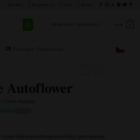
Seed Blog
Kontaktujte nás
O nás
Recenze
PŘIHLÁŠENÍ / REGISTRACE
€
0.00
0
Průvodce Pěstováním
e Autoflower
x Uzbeki Hashplant
í sativa
33 % THC
svými silnými povzbuzujícími účinky, které inspirují