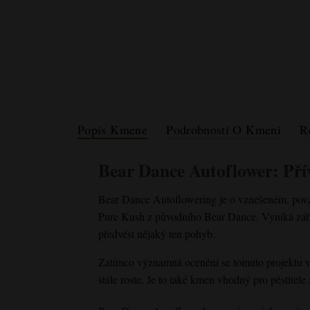
Popis Kmene
Podrobnosti O Kmeni
R
Bear Dance Autoflower
: Pří
Bear Dance Autoflower
ing je o vznešeném, pov
Pure Kush z původního Bear Dance. Vyniká zářiv
předvést nějaký ten pohyb.
Zatímco významná ocenění se tomuto projektu 
stále roste. Je to také kmen vhodný pro pěstitele