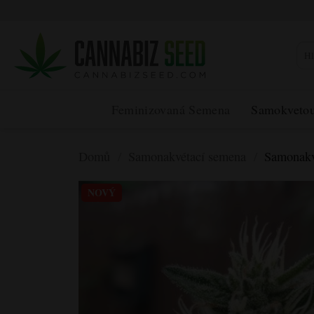
Přeskočit
na
obsah
Hled
Feminizovaná Semena
Samokveto
Domů
/
Samonakvétací semena
/
Samonakv
NOVÝ