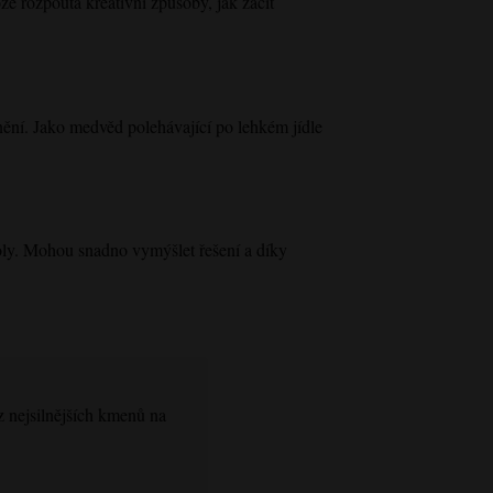
že rozpoutá kreativní způsoby, jak začít
lnění. Jako medvěd polehávající po lehkém jídle
oly. Mohou snadno vymýšlet řešení a díky
 nejsilnějších kmenů na