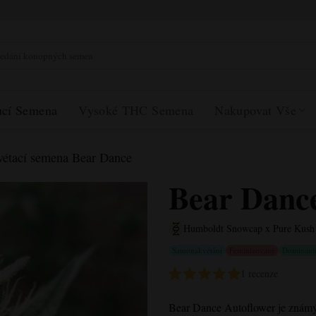
at:
ucí Semena
Vysoké THC Semena
Nakupovat Vše
étací semena Bear Dance
Bear Danc
Humboldt Snowcap x Pure Kush 
Samonakvétání
Feminizované
Dominantn
1 recenze
Bear Dance Autoflower
je známý 