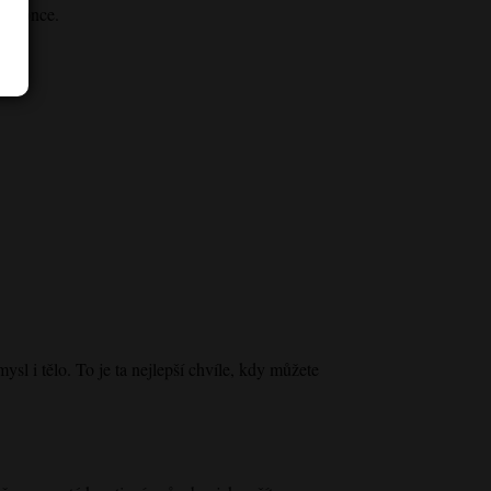
do konce.
sl i tělo. To je ta nejlepší chvíle, kdy můžete