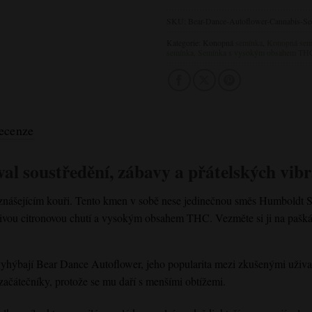
SKU:
Bear-Dance-Autoflower-Cannabis-Se
Kategorie: Konopná
semínka
,
Konopná sem
semínka, Semínka
s vysokým obsahem TH
ecenze
val soustředění, zábavy a přátelských vibr
znášejícím kouři. Tento kmen v sobě nese jedinečnou směs Humboldt S
ou citronovou chutí a vysokým obsahem THC. Vezměte si ji na paškál 
vyhýbají
Bear Dance Autoflower
, jeho popularita mezi zkušenými uživa
 začátečníky, protože se mu daří s menšími obtížemi.