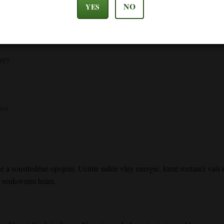
NO
mi a uspokojivými následky. Zde je uvedeno, jak se odvíjí od začátku 
YES
tiva
appy
tol
 soustředěné opojení. Ucítíte náhlé vlny energie, které roztančí vaši my
m venkovním hrám.