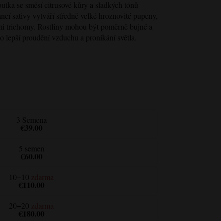
outka se směsí citrusové kůry a sladkých tónů
ncí sativy vytváří středně velké hroznovité pupeny,
ými trichomy. Rostliny mohou být poměrně bujné a
lo lepší proudění vzduchu a pronikání světla.
3 Semena
€39.00
5 semen
€60.00
10+10
zdarma
€110.00
20+20
zdarma
€180.00