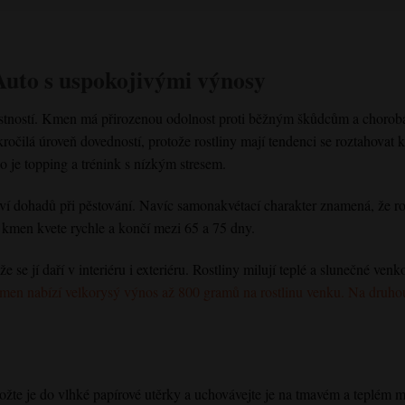
Auto s uspokojivými výnosy
tností. Kmen má přirozenou odolnost proti běžným škůdcům a choro
čilá úroveň dovedností, protože rostliny mají tendenci se roztahovat kv
o je topping a trénink s nízkým stresem.
dohadů při pěstování. Navíc samonakvétací charakter znamená, že rost
o kmen kvete rychle a končí mezi 65 a 75 dny.
se jí daří v interiéru i exteriéru. Rostliny milují teplé a slunečné venk
men nabízí velkorysý výnos až 800 gramů na rostlinu venku. Na druhou 
ožte je do vlhké papírové utěrky a uchovávejte je na tmavém a teplém 