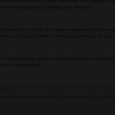
odil socializační vibrace. Na svém vrcholu tento strain nezklame, proto
pro navazování kontaktů při teambuildingových aktivitách.
vás pohltí od hlavy až k patě. To je doplněno chlupatou přikrývkou uvo
mohou uzavřít den plný aktivit s přetrvávajícími pozitivními vibracemi.
tele s ADHD přínosem, protože jim pomáhá soustředit se na důležité úk
zené zvýšení produktivity.
na 2025
wer
má velmi vysokou hodnotu THC a můžete mít pocit, že je to jeden z