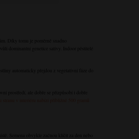
bám. Díky tomu je poměrně snadno
ůli dominantní genetice sativy. Indoor pěstitelé
liny automaticky přejdou z vegetativní fáze do
ovní prostředí, ale dobře se přizpůsobí i dobře
stranu v interiéru nabízí přibližně 500 gramů
místě. Semena obvykle začnou klíčit za den nebo