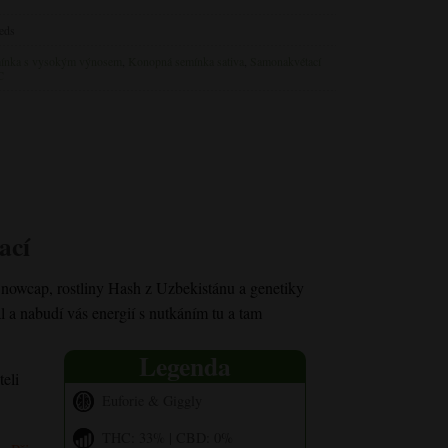
eds
ínka s
vysokým
výnosem
,
Konopná semínka sativa
,
Samonakvétací
C
ací
nowcap, rostliny Hash z Uzbekistánu a genetiky
a nabudí vás energií s nutkáním tu a tam
Legenda
teli
Euforie & Giggly
THC: 33% | CBD: 0%