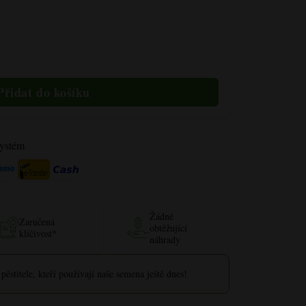
r
systém
Žádné
Zaručená
obtěžující
klíčivost*
náhrady
pěstitele, kteří používají naše semena ještě dnes!