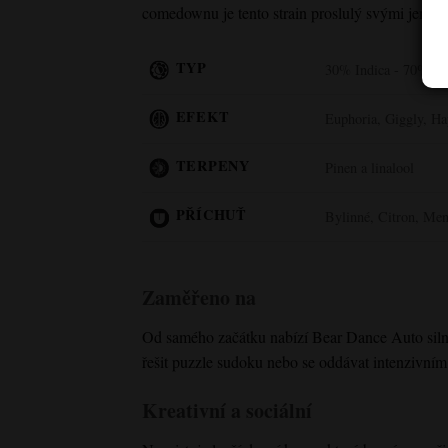
comedownu je tento strain proslulý svými jemný
TYP
30% Indica - 70% Sa
EFEKT
Euphoria, Giggly, H
TERPENY
Pinen a linalool
PŘÍCHUŤ
Bylinné, Citron, Men
Zaměřeno na
Od samého začátku nabízí Bear Dance Auto silné a
řešit puzzle sudoku nebo se oddávat intenzivní
Kreativní a sociální