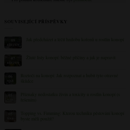
SOUVISEJÍCÍ PŘÍSPĚVKY
Jak předcházet a léčit hnilobu kořenů u rostlin konopí
09
BŘEZEN
Žádné
komentáře
k
tématu
Žluté listy konopí: běžné příčiny a jak je napravit
07
Jak
BŘEZEN
Žádné
předcházet
komentáře
a
k
léčit
Roztoči na konopí: Jak rozpoznat a hubit tyto otravné
článku
06
hnilobu
„Žluté
kořenů
škůdce
MAR
listy
u
konopí:
rostlin
Žádné
běžné
konopí
komentáře
Příznaky nedostatku živin a toxicity u rostlin konopí (s
příčiny
05
k
a
roztočům
řešením)
MAR
jak
na
je
konopí:
Žádné
napravit“
Jak
komentáře
Topping vs. Fimming: Kterou techniku pěstování konopí
05
odhalit
k
a
Příznaky
byste měli použít?
MAR
hubit
nedostatku
tyto
živin
Žádné
otravné
a
komentáře