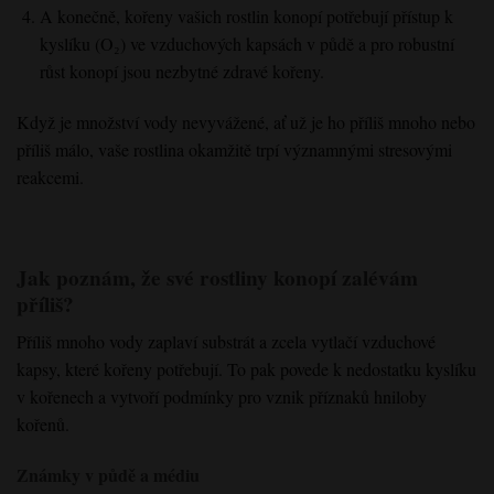
A konečně, kořeny vašich rostlin konopí potřebují přístup k
kyslíku (O₂) ve vzduchových kapsách v půdě a pro robustní
růst konopí jsou nezbytné zdravé kořeny.
Když je množství vody nevyvážené, ať už je ho příliš mnoho nebo
příliš málo, vaše rostlina okamžitě trpí významnými stresovými
reakcemi.
Jak poznám, že své rostliny konopí zalévám
příliš?
Příliš mnoho vody zaplaví substrát a zcela vytlačí vzduchové
kapsy, které kořeny potřebují. To pak povede k nedostatku kyslíku
v kořenech a vytvoří podmínky pro vznik příznaků hniloby
kořenů.
Známky v půdě a médiu