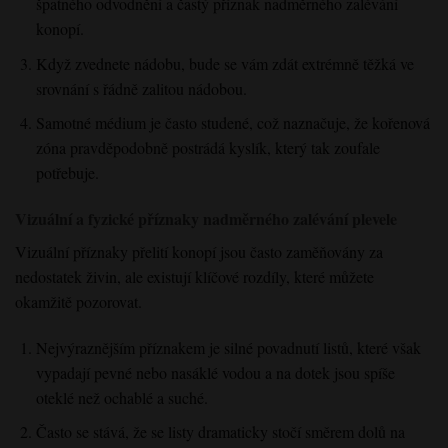
špatného odvodnění a častý příznak nadměrného zalévání
konopí.
Když zvednete nádobu, bude se vám zdát extrémně těžká ve
srovnání s řádně zalitou nádobou.
Samotné médium je často studené, což naznačuje, že kořenová
zóna pravděpodobně postrádá kyslík, který tak zoufale
potřebuje.
Vizuální a fyzické příznaky nadměrného zalévání plevele
Vizuální příznaky přelití konopí jsou často zaměňovány za
nedostatek živin, ale existují klíčové rozdíly, které můžete
okamžitě pozorovat.
Nejvýraznějším příznakem je silné povadnutí listů, které však
vypadají pevné nebo nasáklé vodou a na dotek jsou spíše
oteklé než ochablé a suché.
Často se stává, že se listy dramaticky stočí směrem dolů na