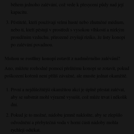
během jednoho zalévání, což vede k přesycení půdy nad její
kapacitu.
Pěstitelé, kteří používají velmi husté nebo zhutněné médium,
nebo ti, kteří pěstují v prostředí s vysokou vlhkostí a nízkým
prouděním vzduchu, přirozeně zvyšují riziko, že listy konopí
po zalévání povadnou.
Mohou se rostliny konopí zotavit z nadměrného zalévání?
Ano, můžete rozhodně pomoci přelitému konopí se zotavit, pokud
poškození kořenů není příliš závažné, ale musíte jednat okamžitě.
První a nejdůležitější okamžitou akcí je úplně přestat zalévat,
aby se substrát mohl výrazně vysušit, což může trvat i několik
dní.
Pokud je to možné, nádobu jemně nakloňte, aby se zlepšilo
odvodnění a přebytečná voda v horní části nádoby mohla
rychleji odtékat.