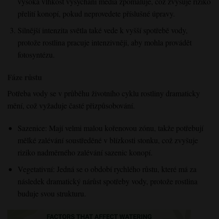
vysoká vlhkost vysychání média zpomaluje, což zvyšuje riziko
přelití konopí, pokud neprovedete příslušné úpravy.
Silnější intenzita světla také vede k vyšší spotřebě vody,
protože rostlina pracuje intenzivněji, aby mohla provádět
fotosyntézu.
Fáze růstu
Potřeba vody se v průběhu životního cyklu rostliny dramaticky
mění, což vyžaduje časté přizpůsobování.
Sazenice: Mají velmi malou kořenovou zónu, takže potřebují
mělké zalévání soustředěné v blízkosti stonku, což zvyšuje
riziko nadměrného zalévání sazenic konopí.
Vegetativní: Jedná se o období rychlého růstu, které má za
následek dramatický nárůst spotřeby vody, protože rostlina
buduje svou strukturu.