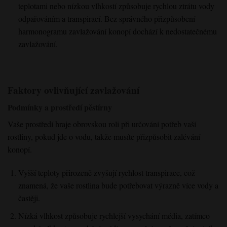
teplotami nebo nízkou vlhkostí způsobuje rychlou ztrátu vody
odpařováním a transpirací. Bez správného přizpůsobení
harmonogramu zavlažování konopí dochází k nedostatečnému
zavlažování.
Faktory ovlivňující zavlažování
Podmínky a prostředí pěstírny
Vaše prostředí hraje obrovskou roli při určování potřeb vaší
rostliny, pokud jde o vodu, takže musíte přizpůsobit zalévání
konopí.
Vyšší teploty přirozeně zvyšují rychlost transpirace, což
znamená, že vaše rostlina bude potřebovat výrazně více vody a
častěji.
Nízká vlhkost způsobuje rychlejší vysychání média, zatímco