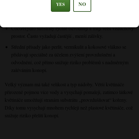
NO
YES
Půda zadržuje vodu déle a vysychá pomaleji,
takže vyžaduje
méně časté zalévání než hydroponie.
Coco/Hydro substráty rychle odvodňují
a mají větší vzduchový
prostor. Často vyžadují častější
, menší zálivky.
Střední přísady
jako perlit, vermikulit a kokosové vlákno se
přidávají speciálně za účelem zvýšení provzdušnění a
odvodnění, což přímo snižuje riziko
problémů
s nadměrným
zaléváním konopí
.
Velký význam má také velikost a typ nádoby. Větší květináče
přirozeně pojmou více vody a vysychají pomaleji, zatímco látkové
květináče umožňují stranám substrátu „provzdušňovat“ kořeny.
Díky tomu vysychají mnohem rychleji než plastové květináče, což
snižuje riziko přelití konopí.