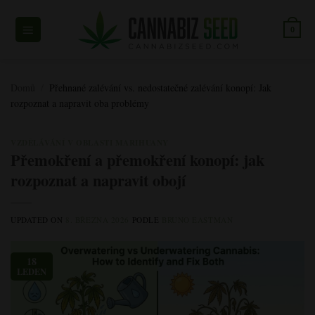
Přeskočit
na
0
obsah
Domů
/
Přehnané zalévání vs. nedostatečné zalévání konopí: Jak
rozpoznat a napravit oba problémy
VZDĚLÁVÁNÍ V OBLASTI MARIHUANY
Přemokření a přemokření konopí: jak
rozpoznat a napravit obojí
UPDATED ON
8. BŘEZNA 2026
PODLE
BRUNO EASTMAN
18
LEDEN