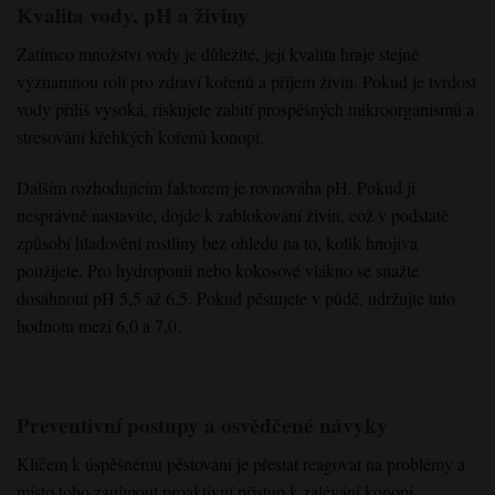
Kvalita vody, pH a živiny
Zatímco množství vody je důležité, její kvalita hraje stejně
významnou roli pro zdraví kořenů a příjem živin. Pokud je tvrdost
vody příliš vysoká, riskujete zabití prospěšných mikroorganismů a
stresování křehkých kořenů konopí.
Dalším rozhodujícím faktorem je rovnováha pH. Pokud ji
nesprávně nastavíte, dojde k zablokování živin, což v podstatě
způsobí hladovění rostliny bez ohledu na to, kolik hnojiva
použijete. Pro hydroponii nebo kokosové vlákno se snažte
dosáhnout pH 5,5 až 6,5. Pokud pěstujete v půdě, udržujte tuto
hodnotu mezi 6,0 a 7,0.
Preventivní postupy a osvědčené návyky
Klíčem k úspěšnému pěstování je přestat reagovat na problémy a
místo toho zaujmout proaktivní přístup k zalévání konopí.