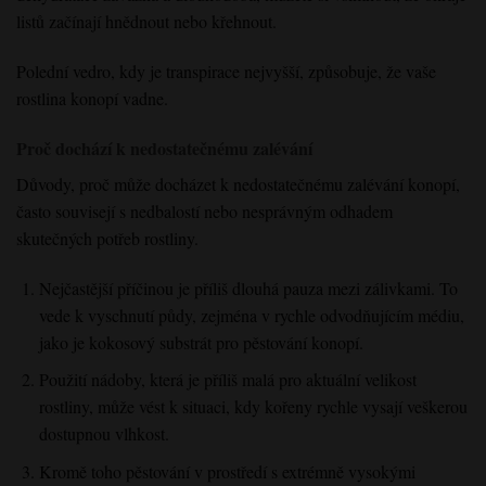
listů začínají hnědnout nebo křehnout.
Polední vedro, kdy je transpirace nejvyšší, způsobuje, že vaše
rostlina konopí vadne.
Proč dochází k nedostatečnému zalévání
Důvody, proč může docházet k nedostatečnému zalévání konopí,
často souvisejí s nedbalostí nebo nesprávným odhadem
skutečných potřeb rostliny.
Nejčastější příčinou je příliš dlouhá pauza mezi zálivkami. To
vede k vyschnutí půdy, zejména v rychle odvodňujícím médiu,
jako je kokosový substrát pro pěstování konopí.
Použití nádoby, která je příliš malá pro aktuální velikost
rostliny, může vést k situaci, kdy kořeny rychle vysají veškerou
dostupnou vlhkost.
Kromě toho pěstování v prostředí s extrémně vysokými