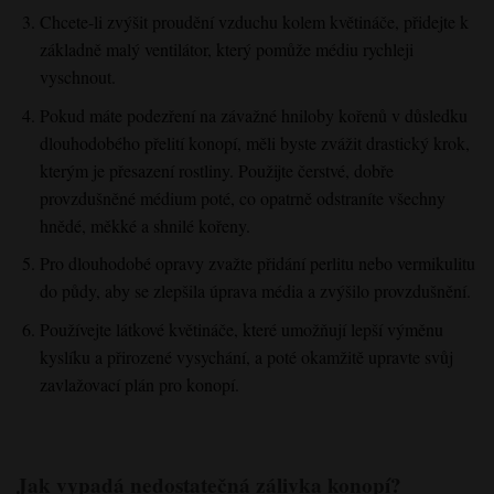
Chcete-li zvýšit proudění vzduchu kolem květináče, přidejte k
základně malý ventilátor, který pomůže médiu rychleji
vyschnout.
Pokud máte podezření na závažné hniloby kořenů v důsledku
dlouhodobého přelití konopí, měli byste zvážit drastický krok,
kterým je přesazení rostliny. Použijte čerstvé, dobře
provzdušněné médium poté, co opatrně odstraníte všechny
hnědé, měkké a shnilé kořeny.
Pro dlouhodobé opravy zvažte přidání perlitu nebo vermikulitu
do půdy, aby se zlepšila úprava média a zvýšilo provzdušnění.
Používejte látkové květináče, které umožňují lepší výměnu
kyslíku a přirozené vysychání, a poté okamžitě upravte svůj
zavlažovací plán pro konopí.
Jak vypadá nedostatečná zálivka konopí?