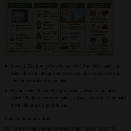
Kvetení: Zde jsou požadavky nejvyšší. Pravidelné zalévání
během kvetení udržuje kořenovou zónu dostatečně zdravou,
aby podporovala vývoj pupenů.
Pozdní kvetení/flush: Proč přestáváte zalévat konopí před
sklizní? Podporujete zrání palic a snižujete vlhkost. To pomáhá
snížit vlhkost palic před sklizní.
Zalévání konopí venku
Jak často zaléváte konopí pěstované venku? Když přesunete