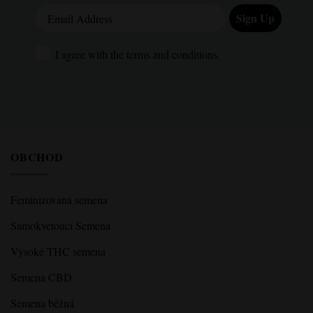
Email Address
Sign Up
I agree with the terms and conditions.
I agree with the terms and conditions.
OBCHOD
Feminizovaná semena
Samokvetoucí Semena
Vysoké THC semena
Semena CBD
Semena běžná