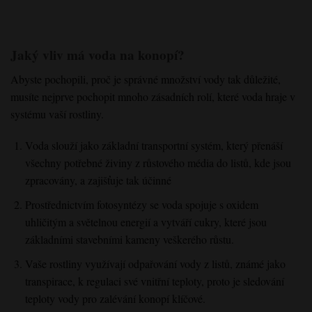
Jaký vliv má voda na konopí?
Abyste pochopili, proč je správné množství vody tak důležité,
musíte nejprve pochopit mnoho zásadních rolí, které voda hraje v
systému vaší rostliny.
Voda slouží jako základní transportní systém, který přenáší
všechny potřebné živiny z růstového média do listů, kde jsou
zpracovány, a zajišťuje tak účinné
Prostřednictvím fotosyntézy se voda spojuje s oxidem
uhličitým a světelnou energií a vytváří cukry, které jsou
základními stavebními kameny veškerého růstu.
Vaše rostliny využívají odpařování vody z listů, známé jako
transpirace, k regulaci své vnitřní teploty, proto je sledování
teploty vody pro zalévání konopí klíčové.