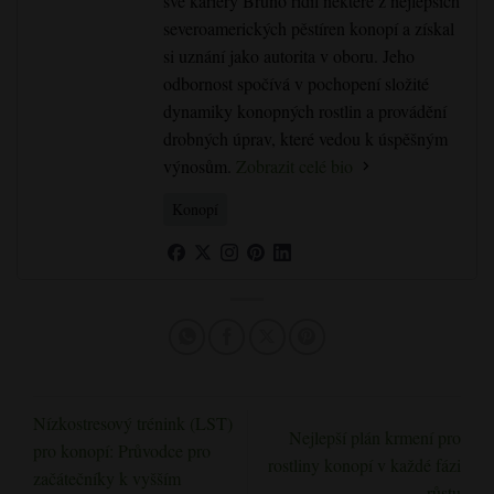
své kariéry Bruno řídil některé z nejlepších
severoamerických pěstíren konopí a získal
si uznání jako autorita v oboru. Jeho
odbornost spočívá v pochopení složité
dynamiky konopných rostlin a provádění
drobných úprav, které vedou k úspěšným
výnosům.
Zobrazit celé bio
Konopí
Nízkostresový trénink (LST)
Nejlepší plán krmení pro
pro konopí: Průvodce pro
rostliny konopí v každé fázi
začátečníky k vyšším
růstu