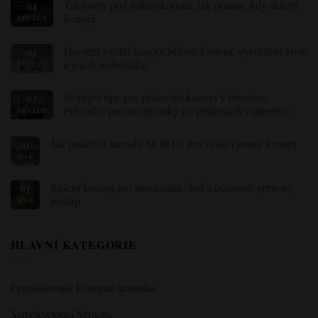
Trichomy pod mikroskopem: Jak poznat, kdy sklízet
04
škůdce
toxicity
k
v
Topping
konopí
BŘEZEN
rostlinách
vs
konopí
Fimming:
Žádné
(s
Kterou
komentáře
Hnojení rostlin konopí během kvetení: vysvětlení živin
04
řešením)
techniku
k
pěstování
Trichomy
a jejich nedostatku
BŘEZEN
konopí
pod
byste
mikroskopem:
Žádné
měli
Jak
komentáře
Nejlepší tipy pro pěstování konopí v interiéru:
03
použít?
poznat,
k
kdy
tématu
Průvodce pro začátečníky po pěstírnách v interiéru
BŘEZEN
je
Hnojení
čas
rostlin
Žádné
sklízet
konopí
komentáře
Jak používat metodu SCROG pro vyšší výnosy konopí
01
konopí
během
k
kvetení:
Nejlepší
MAR
Žádné
vysvětlení
tipy
komentáře
živin
pro
k
a
pěstování
tématu
Sušení konopí pro maximální chuť a účinnost: správný
01
jejich
konopí
Jak
postup
nedostatku
v
MAR
používat
interiéru:
metodu
Žádné
Průvodce
SCROG
komentáře
pro
pro
k
začátečníky
vyšší
HLAVNÍ KATEGORIE
Vysoušení
po
výnosy
konopí
pěstírnách
konopí
pro
v
maximální
interiéru
chuť
Feminizovaná konopná semínka
a
účinnost:
správný
Samokvetoucí Semena
způsob