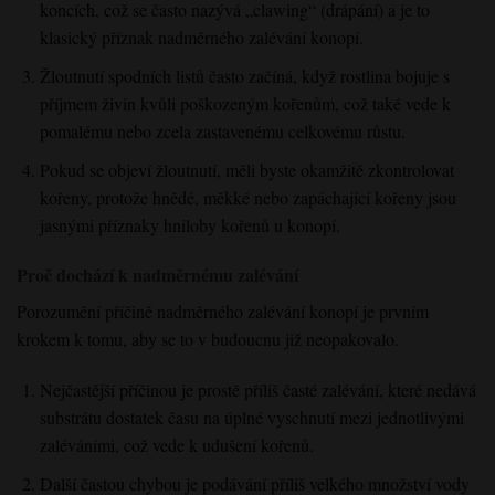
koncích, což se často nazývá „clawing“ (drápání) a je to
klasický příznak nadměrného zalévání konopí.
Žloutnutí spodních listů často začíná, když rostlina bojuje s
příjmem živin kvůli poškozeným kořenům, což také vede k
pomalému nebo zcela zastavenému celkovému růstu.
Pokud se objeví žloutnutí, měli byste okamžitě zkontrolovat
kořeny, protože hnědé, měkké nebo zapáchající kořeny jsou
jasnými příznaky hniloby kořenů u konopí.
Proč dochází k nadměrnému zalévání
Porozumění příčině nadměrného zalévání konopí je prvním
krokem k tomu, aby se to v budoucnu již neopakovalo.
Nejčastější příčinou je prostě příliš časté zalévání, které nedává
substrátu dostatek času na úplné vyschnutí mezi jednotlivými
zaléváními, což vede k udušení kořenů.
Další častou chybou je podávání příliš velkého množství vody