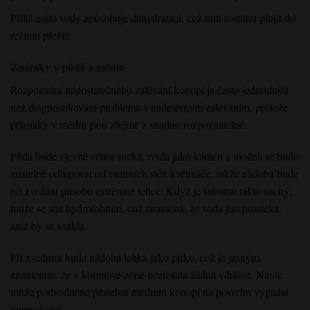
Příliš málo vody způsobuje dehydrataci, což nutí rostlinu přejít do
režimu přežití.
Známky v půdě a médiu
Rozpoznání nedostatečného zalévání konopí je často jednodušší
než diagnostikování problému s nadměrným zaléváním, protože
příznaky v médiu jsou zřejmé a snadno rozpoznatelné.
Půda bude zjevně velmi suchá, tvrdá jako kámen a možná se bude
znatelně odlupovat od vnitřních stěn květináče, takže nádoba bude
při zvedání působit extrémně lehce. Když je substrát takto suchý,
může se stát hydrofobním, což znamená, že voda jím prostéká,
aniž by se vsákla.
Při zvednutí bude nádoba lehká jako pírko, což je jasným
znamením, že v kořenové zóně nezůstala žádná vlhkost. Navíc
může podvodněné pěstební médium konopí na povrchu vypadat
popraskané.