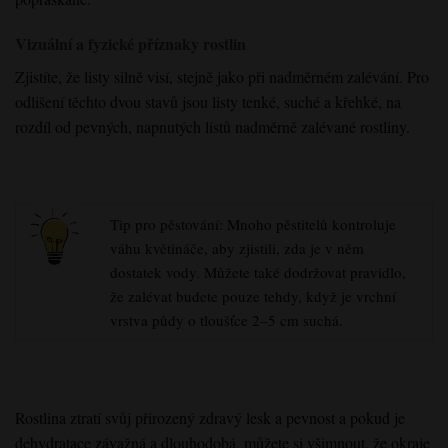
Vizuální a fyzické příznaky rostlin
Zjistíte, že listy silně visí, stejně jako při nadměrném zalévání. Pro
odlišení těchto dvou stavů jsou listy tenké, suché a křehké, na
rozdíl od pevných, napnutých listů nadměrně zalévané rostliny.
Tip pro pěstování: Mnoho pěstitelů kontroluje
váhu květináče, aby zjistili, zda je v něm
dostatek vody. Můžete také dodržovat pravidlo,
že zalévat budete pouze tehdy, když je vrchní
vrstva půdy o tloušťce 2–5 cm suchá.
Rostlina ztratí svůj přirozený zdravý lesk a pevnost a pokud je
dehydratace závažná a dlouhodobá, můžete si všimnout, že okraje