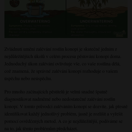
Zvládnutí umění zalévání rostlin konopí je skutečně jedním z
nejdůležitějších úkolů v celém procesu pěstování konopí doma.
Jednoduchý úkon zalévání ovlivňuje vše, co vaše rostlina dělá,
což znamená, že správné zalévání konopí rozhoduje o vašem
úspěchu nebo neúspěchu.
Pro mnoho začínajících pěstitelů je velmi snadné špatně
diagnostikovat nadměrné nebo nedostatečné zalévání rostlin
konopí. V tomto průvodci zaléváním konopí se dozvíte, jak přesně
identifikovat každý jednotlivý problém, jasně je rozlišit a vyřešit
pomocí osvědčených metod. A co je nejdůležitější, podíváme se
na to, jak těmto problémům předcházet.