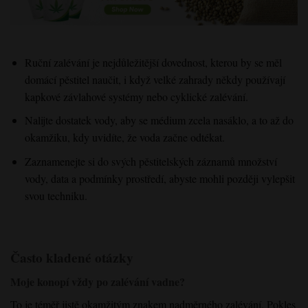
Ruční zalévání je nejdůležitější dovednost, kterou by se měl
domácí pěstitel naučit, i když velké zahrady někdy používají
kapkové závlahové systémy nebo cyklické zalévání.
Nalijte dostatek vody, aby se médium zcela nasáklo, a to až do
okamžiku, kdy uvidíte, že voda začne odtékat.
Zaznamenejte si do svých pěstitelských záznamů množství
vody, data a podmínky prostředí, abyste mohli později vylepšit
svou techniku.
Často kladené otázky
Moje konopí vždy po zalévání vadne?
To je téměř jistě okamžitým znakem nadměrného zalévání. Pokles