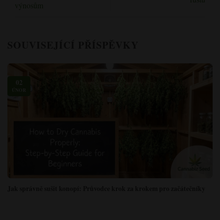
výnosům
SOUVISEJÍCÍ PŘÍSPĚVKY
02
ÚNOR
Jak správně sušit konopí: Průvodce krok za krokem pro začátečníky