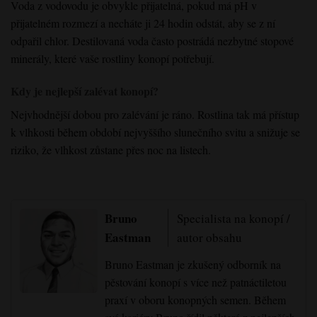
Voda z vodovodu je obvykle přijatelná, pokud má pH v
přijatelném rozmezí a necháte ji 24 hodin odstát, aby se z ní
odpařil chlor. Destilovaná voda často postrádá nezbytné stopové
minerály, které vaše rostliny konopí potřebují.
Kdy je nejlepší zalévat konopí?
Nejvhodnější dobou pro zalévání je ráno. Rostlina tak má přístup
k vlhkosti během období nejvyššího slunečního svitu a snižuje se
riziko, že vlhkost zůstane přes noc na listech.
Bruno
Specialista na konopí /
Eastman
autor obsahu
Bruno Eastman je zkušený odborník na
pěstování konopí s více než patnáctiletou
praxí v oboru konopných semen. Během