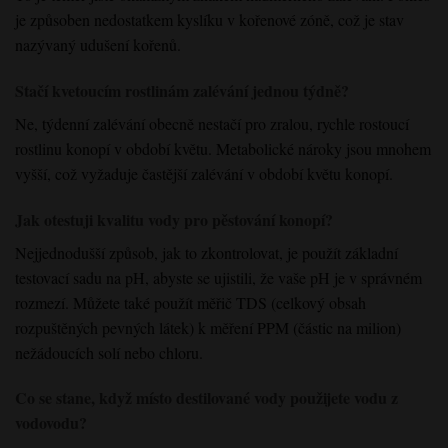
je způsoben nedostatkem kyslíku v kořenové zóně, což je stav
nazývaný udušení kořenů.
Stačí kvetoucím rostlinám zalévání jednou týdně?
Ne, týdenní zalévání obecně nestačí pro zralou, rychle rostoucí
rostlinu konopí v období květu. Metabolické nároky jsou mnohem
vyšší, což vyžaduje častější zalévání v období květu konopí.
Jak otestuji kvalitu vody pro pěstování konopí?
Nejjednodušší způsob, jak to zkontrolovat, je použít základní
testovací sadu na pH, abyste se ujistili, že vaše pH je v správném
rozmezí. Můžete také použít měřič TDS (celkový obsah
rozpuštěných pevných látek) k měření PPM (částic na milion)
nežádoucích solí nebo chloru.
Co se stane, když místo destilované vody použijete vodu z
vodovodu?