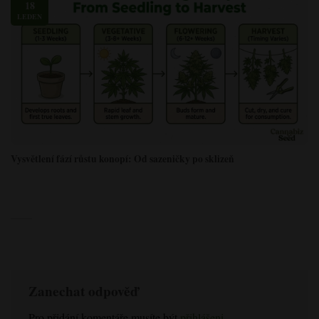
18
LEDEN
Vysvětlení fází růstu konopí: Od sazeničky po sklizeň
Zanechat odpověď
Pro přidání komentáře musíte být
přihlášeni
.