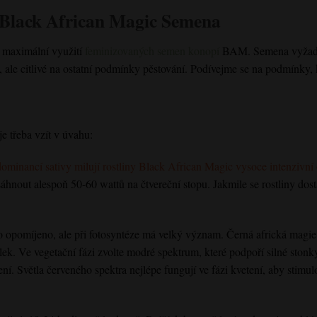
Black African Magic
Semena
o maximální využití
feminizovaných semen konopí
BAM. Semena vyžadují
ale citlivé na ostatní podmínky pěstování. Podívejme se na podmínky,
e třeba vzít v úvahu:
ominancí sativy milují rostliny
Black African Magic
vysoce intenzivní 
sáhnout alespoň 50-60 wattů na čtvereční stopu. Jakmile se rostliny do
to opomíjeno, ale při fotosyntéze má velký význam.
Černá africká magie
lek. Ve vegetační fázi zvolte modré spektrum, které podpoří silné stonk
ní. Světla červeného spektra nejlépe fungují ve fázi kvetení, aby stimul