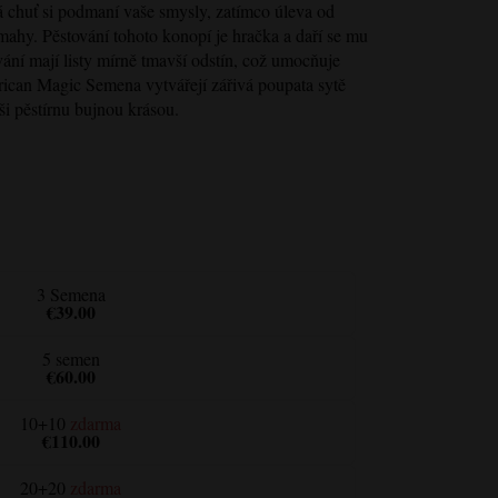
tá chuť si podmaní vaše smysly, zatímco úleva od
ámahy. Pěstování tohoto konopí je hračka a daří se mu
ání mají listy mírně tmavší odstín, což umocňuje
rican Magic
Semena vytvářejí zářivá poupata sytě
aši pěstírnu bujnou krásou.
3 Semena
€39.00
5 semen
€60.00
10+10
zdarma
€110.00
20+20
zdarma