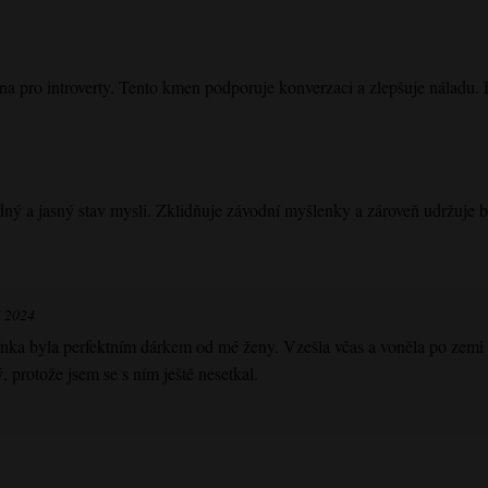
a pro introverty. Tento kmen podporuje konverzaci a zlepšuje náladu.
ný a jasný stav mysli. Zklidňuje závodní myšlenky a zároveň udržuje bdě
í 2024
ka byla perfektním dárkem od mé ženy. Vzešla včas a voněla po zemi a 
 protože jsem se s ním ještě nesetkal.