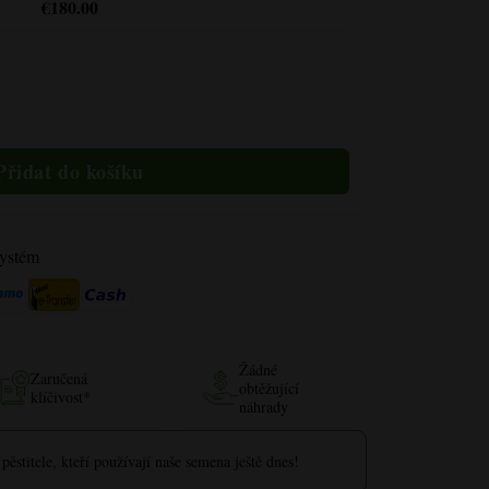
€180.00
systém
Žádné
Zaručená
obtěžující
klíčivost*
náhrady
pěstitele, kteří používají naše semena ještě dnes!