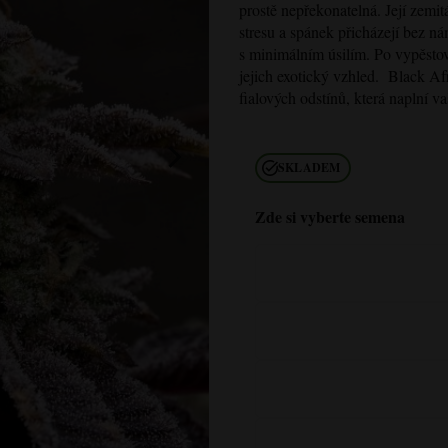
prostě nepřekonatelná. Její zemi
stresu a spánek přicházejí bez n
s minimálním úsilím. Po vypěstov
jejich exotický vzhled.
Black Af
fialových odstínů, která naplní v
SKLADEM
Zde si vyberte semena