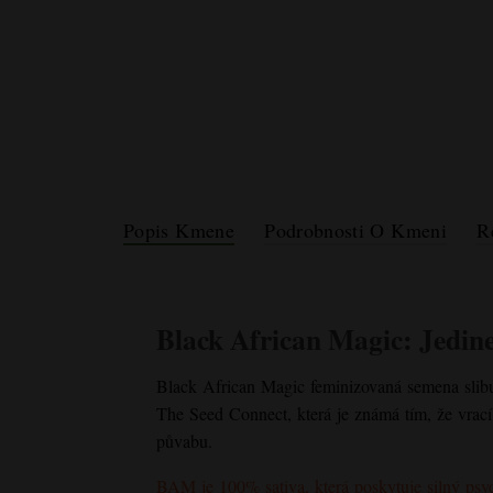
Popis Kmene
Podrobnosti O Kmeni
R
Black African Magic
: Jedin
Black African Magic
feminizovaná semena slibu
The Seed Connect, která je známá tím, že vrac
půvabu.
BAM je 100% sativa, která poskytuje silný psy