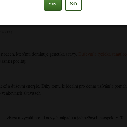
NO
YES
oustředění
a limonen
rovicový
 nádech, kterému dominuje genetika sativy.
Duševní a fyzická stimulace
azníci pociťují:
zické a duševní energie. Díky tomu je ideální pro denní užívání a pomáhá
o venkovních aktivitách.
tavivost a vyvolá proud nových nápadů a jedinečných perspektiv. Tato m