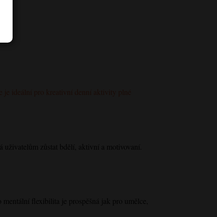
 je ideální pro kreativní denní aktivity plné
 uživatelům zůstat bdělí, aktivní a motivovaní.
entální flexibilita je prospěšná jak pro umělce,