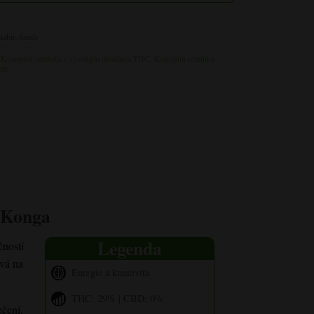
nabis-Seeds
,
Konopná
semínka s vysokým obsahem THC
,
Konopná semínka
em
o Konga
Legenda
čností
vá na
Energie a kreativita
THC: 29% | CBD: 0%
ečení.