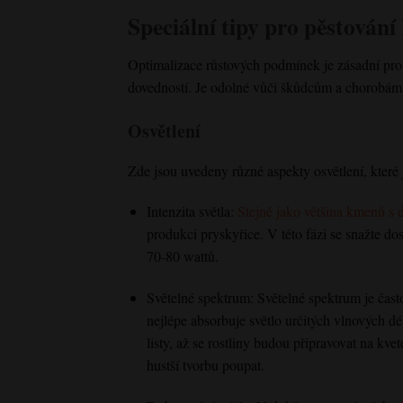
Speciální tipy pro pěstování
Optimalizace růstových podmínek je zásadní pr
dovedností. Je odolné vůči škůdcům a chorobám, 
Osvětlení
Zde jsou uvedeny různé aspekty osvětlení, které j
Intenzita světla
:
Stejně jako většina kmenů s d
produkci pryskyřice. V této fázi se snažte do
70-80 wattů.
Světelné spektrum
: Světelné spektrum je čas
nejlépe absorbuje světlo určitých vlnových dé
listy, až
se
rostliny
budou připravovat
na kvete
hustší tvorbu poupat.