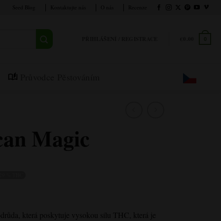
Seed Blog
Kontaktujte nás
O nás
Recenze
PŘIHLÁŠENÍ / REGISTRACE
€
0.00
0
Průvodce Pěstováním
can Magic
29 % THC
odrůda, která poskytuje vysokou sílu THC, která je