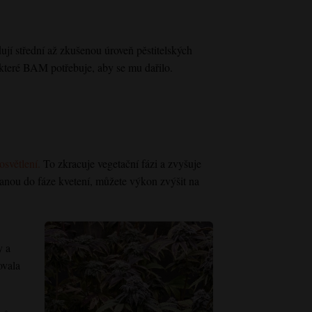
 střední až zkušenou úroveň pěstitelských
 které BAM potřebuje, aby se mu dařilo.
osvětlení.
To zkracuje vegetační fázi a zvyšuje
stanou do fáze kvetení, můžete výkon zvýšit na
y a
ovala