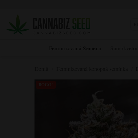
Přeskočit
na
obsah
Hled
Feminizovaná Semena
Samokveto
Domů
/
Feminizovaná konopná semínka
/
B
BOGO!