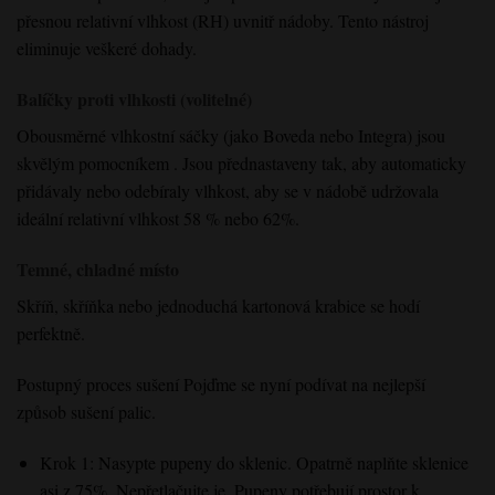
přesnou relativní vlhkost (RH) uvnitř nádoby. Tento nástroj
eliminuje veškeré dohady.
Balíčky proti vlhkosti (volitelné)
Obousměrné vlhkostní sáčky
(jako Boveda
nebo Integra
) jsou
skvělým pomocníkem
. Jsou přednastaveny
tak, aby automaticky
přidávaly nebo odebíraly vlhkost,
aby se
v nádobě
udržovala
ideální relativní vlhkost 58 % nebo 62
%.
Temné, chladné místo
Skříň, skříňka nebo jednoduchá kartonová krabice se hodí
perfektně.
Postupný proces sušení
Pojďme se nyní podívat na nejlepší
způsob sušení palic
.
Krok 1: Nasypte pupeny do sklenic
. Opatrně
naplňte sklenice
asi z 75
%. Nepřetlačujte
je
. Pupeny potřebují
prostor k