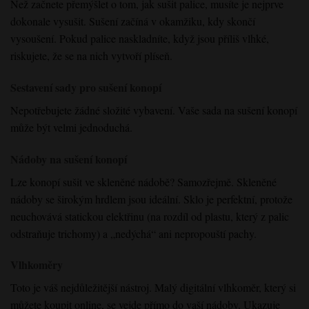
Než začnete přemýšlet o tom, jak sušit palice, musíte je nejprve
dokonale vysušit. Sušení začíná v okamžiku, kdy skončí
vysoušení. Pokud palice naskladníte, když jsou příliš vlhké,
riskujete, že se na nich vytvoří plíseň.
Sestavení sady pro sušení konopí
Nepotřebujete žádné složité vybavení. Vaše sada na sušení konopí
může být velmi jednoduchá.
Nádoby na sušení konopí
Lze konopí sušit ve skleněné nádobě? Samozřejmě. Skleněné
nádoby se širokým hrdlem jsou ideální. Sklo je perfektní, protože
neuchovává statickou elektřinu (na rozdíl od plastu, který z palic
odstraňuje trichomy) a „nedýchá“ ani nepropouští pachy.
Vlhkoměry
Toto je váš nejdůležitější nástroj. Malý digitální vlhkoměr, který si
můžete koupit online, se vejde přímo do vaší nádoby. Ukazuje