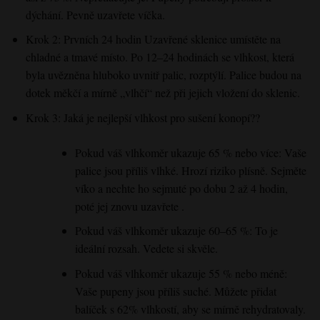
dýchání
.
Pevně
uzavřete
víčka
.
Krok 2: Prvních 24 hodin Uzavřené sklenice umístěte
na
chladné
a tmavé místo
. Po 12–24
hodinách se
vlhkost,
která
byla uvězněna hluboko uvnitř palic
,
rozptýlí
. Palice
budou na
dotek měkčí
a mírně
„vlhčí“
než při jejich vložení do sklenic.
Krok 3: Jaká je nejlepší vlhkost pro sušení konopí?
?
Pokud váš vlhkoměr
ukazuje 65 % nebo více
: Vaše
palice
jsou příliš vlhké
. Hrozí riziko
plísně
. Sejměte
víko
a nechte
ho sejmuté po dobu 2 až 4 hodin
,
poté
jej znovu
uzavřete
.
Pokud váš vlhkoměr
ukazuje 60–65 %
: To je
ideální
rozsah
. Vedete si skvěle.
Pokud váš vlhkoměr
ukazuje 55 % nebo méně
:
Vaše pupeny
jsou příliš suché
. Můžete přidat
balíček s 62% vlhkostí, aby se mírně rehydratovaly
.