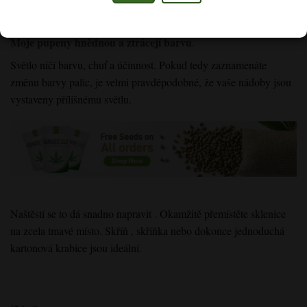
pravděpodobně trvalá.
Moje pupeny hnědnou a ztrácejí barvu
.
Světlo ničí barvu, chuť a účinnost
. Pokud tedy zaznamenáte
změnu barvy palic
, je velmi
pravděpodobné,
že vaše nádoby
jsou
vystaveny přílišnému světlu
.
Naštěstí se to dá snadno napravit
.
Okamžitě
přemístěte
sklenice
na zcela tmavé místo
. Skříň
, skříňka nebo dokonce jednoduchá
kartonová krabice jsou ideální
.