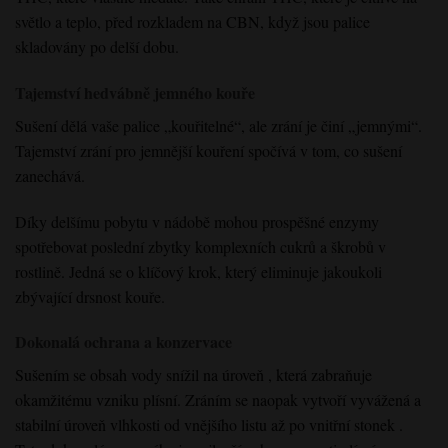
světlo a teplo, před rozkladem na CBN,
když
jsou
palice
skladovány po delší dobu
.
Tajemství hedvábně jemného kouře
Sušení dělá vaše palice „kouřitelné“,
ale zrání
je činí „jemnými“.
Tajemství
zrání pro jemnější kouření spočívá
v tom, co
sušení
zanechává
.
Díky delšímu
pobytu v nádobě
mohou prospěšné
enzymy
spotřebovat poslední zbytky komplexních cukrů a škrobů
v
rostlině. Jedná se o klíčový
krok
, který eliminuje
jakoukoli
zbývající drsnost kouře
.
Dokonalá ochrana a konzervace
Sušením se obsah vody snížil
na úroveň
, která zabraňuje
okamžitému vzniku plísní
. Zráním
se naopak vytvoří
vyvážená a
stabilní úroveň vlhkosti
od vnějšího listu
až po vnitřní stonek
.