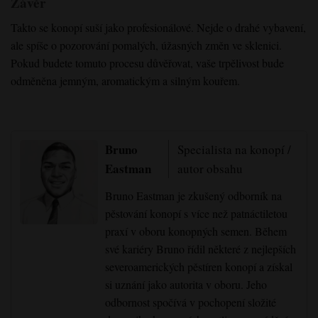
Závěr
Takto se konopí suší jako profesionálové. Nejde o drahé vybavení,
ale spíše o pozorování pomalých, úžasných změn ve sklenici.
Pokud budete tomuto procesu důvěřovat, vaše trpělivost bude
odměněna jemným, aromatickým a silným kouřem.
Bruno
Specialista na konopí /
Eastman
autor obsahu
Bruno Eastman je zkušený odborník na
pěstování konopí s více než patnáctiletou
praxí v oboru konopných semen. Během
své kariéry Bruno řídil některé z nejlepších
severoamerických pěstíren konopí a získal
si uznání jako autorita v oboru. Jeho
odbornost spočívá v pochopení složité