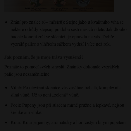
Zrání pro znalce (6+ měsíců)
: Stejně jako u kvalitního vína
se
některé odrůdy
zlepšují
po dobu šesti
měsíců i déle
. Jak
dlouho
budete konopí zrát ve sklenici
,
je opravdu na vás
. Dobře
vyzrálé palice
s vlhčícím sáčkem vydrží i více než rok
.
Jak poznám, že je moje tráva vysušená?
Poznáte to pomocí svých smyslů. Známky dokonale vyzrálých
palic jsou nezaměnitelné:
Vůně: Po otevření sklenice vás zasáhne bohatá, komplexní a
silná vůně. Už to není „zelená“ vůně.
Pocit: Pupeny jsou při stlačení mírně pružné a lepkavé, nejsou
křehké ani vlhké.
Kouř: Kouř je jemný, aromatický a hoří čistým bílým popelem.