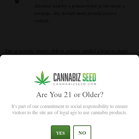
skleněné nádoby a jednou týdně je otevírejte a
zavírejte, aby dovnitř mohl proudit čerstvý
vzduch.
Tím se pomalu obnoví vlhkost, pupeny změkčí a kouř se zlepší.
Vyhněte se „rychlým řešením“, jako je přidání pomerančové kůry
nebo salátu, protože ty mohou způsobit plíseň a nežádoucí
příchutě.
Moje sklenice po týdnu stále voní jako „seno“ nebo „tráva“
.
Are You 21 or Older?
Vaše pupeny vyschly příliš rychle. Tím se uvnitř zachytila
It's part of our commitment to social responsibility to ensure
„travnatá“ vůně chlorofylu.
visitors to the site are of legal age to use cannabis products.
Řešením je být trpělivý a každý den sklenice odplyňovat. Vůně
sena může po dalších 2 až 4 týdnech zrání zmizet. Pokud se tak
NO
YES
nestane, pupeny byly bohužel „bleskově vysušeny“ a vůně je