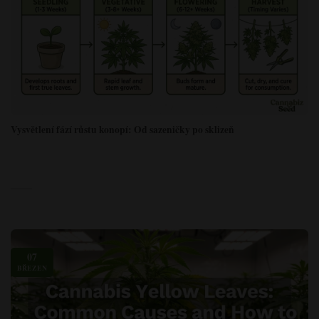
Vysvětlení fází růstu konopí: Od sazeničky po sklizeň
07
BŘEZEN