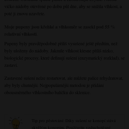
víčko nádoby otevřené po dobu půl dne, aby se snížila vlhkost, a
poté ji znovu uzavřete.
Moje pupeny jsou křehké a vlhkoměr se zasekl pod 55 %
relativní vlhkosti
.
Pupeny byly pravděpodobně příliš vysušené ještě předtím, než
byly uloženy do nádoby. Jakmile vlhkost klesne příliš nízko,
biologické procesy, které definují sušení (enzymatický rozklad), se
zastaví.
Zastavené sušení nelze restartovat, ale můžete palice rehydratovat,
aby byly chutnější. Nejpopulárnější metodou je přidání
obousměrného vlhkostního balíčku do sklenice.
Tip pro pěstování: Díky sušení se konopí stává
skvělým konopím. Používejte vzduchotěsné