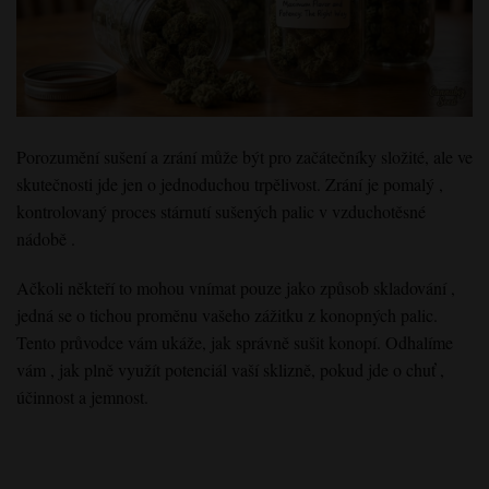
Porozumění sušení a zrání může být
pro začátečníky
složité
, ale ve
skutečnosti jde jen o jednoduchou
trpělivost
. Zrání
je pomalý
,
kontrolovaný
proces
stárnutí sušených palic
v vzduchotěsné
nádobě
.
Ačkoli někteří to mohou vnímat pouze jako způsob skladování
,
jedná se o tichou proměnu
vašeho
zážitku
z konopných
palic
.
Tento průvodce
vám ukáže, jak
správně sušit konopí
. Odhalíme
vám
, jak plně
využít
potenciál vaší sklizně,
pokud jde o chuť
,
účinnost a jemnost
.