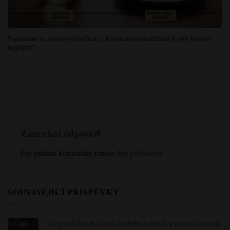
Namáčení vs. papírové ručníky: Která metoda klíčení je pro konopí
nejlepší?
Zanechat odpověď
Pro přidání komentáře musíte být
přihlášeni
.
SOUVISEJÍCÍ PŘÍSPĚVKY
Jak předcházet a léčit hnilobu kořenů u rostlin konopí
09