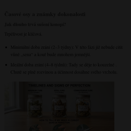
Časové osy a známky dokonalosti
Jak dlouho trvá sušení konopí?
Trpělivost je klíčová
.
Minimální doba zrání (2–3 týdny)
: V této fázi již
nebude cítit
vůně „sena“
a kouř
bude mnohem jemnější
.
Ideální doba zrání (4–8 týdnů)
: Tady se
děje
to kouzelné
.
Chutě
se plně rozvinou
a účinnost
dosáhne svého vrcholu
.