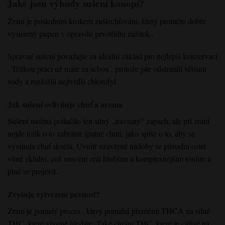
Jaké jsou výhody sušení konopí?
Zrání
je posledním krokem
zušlechťování
, který promění dobře
vysušený pupen
v opravdu
prvotřídní
zážitek
.
Správné
sušení
považujte
za
ideální základ
pro nejlepší konzervaci
. Těžkou práci už máte za sebou
,
protože jste odstranili
většinu
vody
a rozložili
nejtvrdší chlorofyl
.
Jak sušení ovlivňuje chuť a aroma
Sušení
možná potlačilo
ten silný
„travnatý“ zápach
, ale při zrání
nejde tolik
o to zabránit špatné chuti
, jako spíše
o to, aby se
vyvinula chuť skvělá
. Uvnitř
uzavřené nádoby
se původní
ostré
vůně
zklidní
, což umožní
zrát
hlubším
a komplexnějším
tónům
a
plně
se projevit
.
Zvyšuje vytvrzení pevnost?
Zrání
je pomalý proces
, který pomáhá
přeměnit THCA na silné
THC,
které vlastně hledáte. Také chrání
THC,
které
je citlivé na