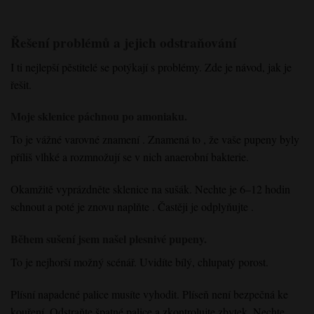
Řešení problémů a jejich odstraňování
I ti nejlepší pěstitelé se potýkají s problémy. Zde je návod, jak je
řešit.
Moje sklenice páchnou po amoniaku.
To
je vážné
varovné
znamení
. Znamená to
,
že
vaše pupeny
byly
příliš vlhké
a
rozmnožují se v nich
anaerobní
bakterie
.
Okamžitě vyprázdněte sklenice na sušák
. Nechte
je 6–12 hodin
schnout
a poté je znovu naplňte
.
Častěji
je odplyňujte
.
Během sušení jsem našel plesnivé pupeny.
To je nejhorší možný scénář. Uvidíte bílý, chlupatý porost.
Plísní napadené palice musíte vyhodit. Plíseň není bezpečná ke
kouření. Odstraňte špatné palice a zkontrolujte zbytek. Nechte