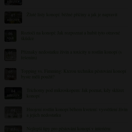
BŘEZEN
Žádné
komentáře
k
tématu
Žluté listy konopí: běžné příčiny a jak je napravit
07
Jak
BŘEZEN
Žádné
předcházet
komentáře
a
k
léčit
Roztoči na konopí: Jak rozpoznat a hubit tyto otravné
článku
06
hnilobu
„Žluté
kořenů
škůdce
MAR
listy
u
konopí:
rostlin
Žádné
běžné
konopí
komentáře
Příznaky nedostatku živin a toxicity u rostlin konopí (s
příčiny
05
k
a
roztočům
řešením)
MAR
jak
na
je
konopí:
Žádné
napravit“
Jak
komentáře
Topping vs. Fimming: Kterou techniku pěstování konopí
05
odhalit
k
a
Příznaky
byste měli použít?
MAR
hubit
nedostatku
tyto
živin
Žádné
otravné
a
komentáře
Trichomy pod mikroskopem: Jak poznat, kdy sklízet
04
škůdce
toxicity
k
v
Topping
konopí
BŘEZEN
rostlinách
vs
konopí
Fimming:
Žádné
(s
Kterou
komentáře
Hnojení rostlin konopí během kvetení: vysvětlení živin
04
řešením)
techniku
k
pěstování
Trichomy
a jejich nedostatku
BŘEZEN
konopí
pod
byste
mikroskopem:
Žádné
měli
Jak
komentáře
Nejlepší tipy pro pěstování konopí v interiéru:
03
použít?
poznat,
k