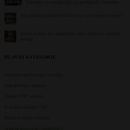
kdy
tématu
Průvodce pro začátečníky po pěstírnách v interiéru
BŘEZEN
je
Hnojení
čas
rostlin
Žádné
sklízet
konopí
komentáře
Jak používat metodu SCROG pro vyšší výnosy konopí
01
konopí
během
k
kvetení:
Nejlepší
MAR
Žádné
vysvětlení
tipy
komentáře
živin
pro
k
a
pěstování
tématu
Sušení konopí pro maximální chuť a účinnost: správný
01
jejich
konopí
Jak
postup
nedostatku
v
MAR
používat
interiéru:
metodu
Žádné
Průvodce
SCROG
komentáře
pro
pro
k
začátečníky
vyšší
HLAVNÍ KATEGORIE
Vysoušení
po
výnosy
konopí
pěstírnách
konopí
pro
v
maximální
interiéru
chuť
Feminizovaná konopná semínka
a
účinnost:
správný
Samokvetoucí Semena
způsob
Vysoké THC semena
Konopná semínka CBD
Běžná konopná semínka
Semena konopí pro začátečníky