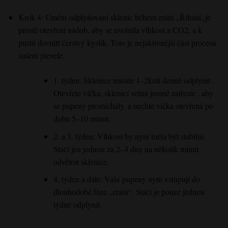
Krok 4: Umění odplyňování sklenic během zrání
„
Říhání
„je
prostě
otevření nádob, aby se uvolnila vlhkost a CO2
, a k
pustit dovnitř čerstvý kyslík
. Toto je
nejaktivnější část procesu
sušení plevele
.
1
.
týden
:
Sklenice
musíte
1–2krát denně
odplynit
.
Otevřete
víčka
, sklenicí velmi
jemně
zatřeste
,
aby
se pupeny promíchaly
, a nechte
víčka otevřená po
dobu 5–10 minut
.
2. a 3. týden
: Vlhkost
by
nyní
měla být stabilní
.
Stačí jen
jednou za 2–3 dny
na několik
minut
odvětrat sklenice
.
4. týden a dále
: Vaše pupeny
nyní vstupují do
dlouhodobé fáze „zrání
“.
Stačí je
pouze
jednou
týdně odplynit
.