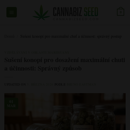
Přeskočit
na
0
obsah
Domů
/
Sušení konopí pro maximální chuť a účinnost: správný postup
VZDĚLÁVÁNÍ V OBLASTI MARIHUANY
Sušení konopí pro dosažení maximální chuti
a účinnosti: Správný způsob
UPDATED ON
5. BŘEZNA 2026
PODLE
BRUNO EASTMAN
01
MAR