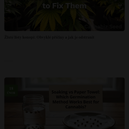
Žluté listy konopí: Obvyklé příčiny a jak je odstranit
18
ÚNOR