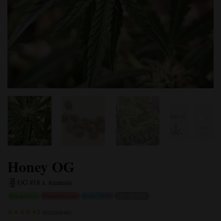
Honey OG
OG #18 x Amnesia
Fotoperiodo
Femminilizzato
Ibrido 50/50
28% DI THC
1 recensione