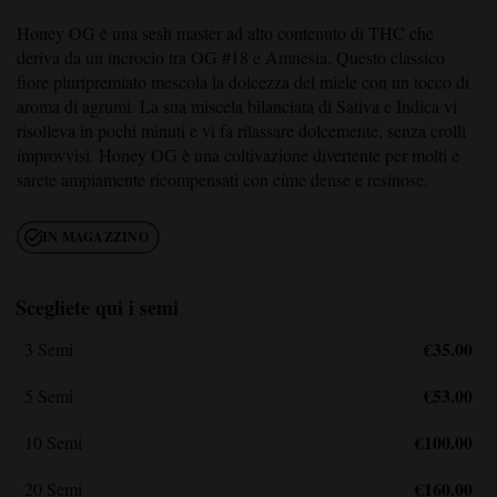
Honey OG
è una sesh master ad alto contenuto di THC che
deriva da un incrocio tra OG #18 e Amnesia. Questo classico
fiore pluripremiato mescola la dolcezza del miele con un tocco di
aroma di agrumi. La sua miscela bilanciata di Sativa e Indica vi
risolleva in pochi minuti e vi fa rilassare dolcemente, senza crolli
improvvisi.
Honey OG
è una coltivazione divertente per molti e
sarete ampiamente ricompensati con cime dense e resinose.
IN MAGAZZINO
Scegliete qui i semi
€35.00
3 Semi
€53.00
5 Semi
€100.00
10 Semi
€160.00
20 Semi