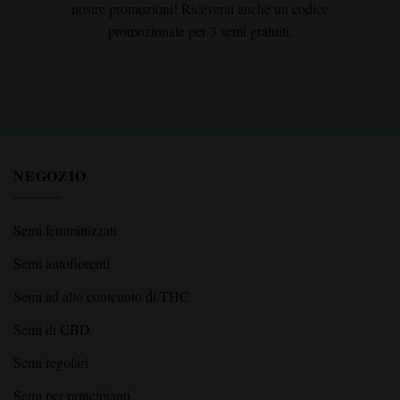
nostre promozioni! Riceverai anche un codice
promozionale per 3 semi gratuiti.
Email Address
Sign Up
I agree with the terms and conditions.
I agree with the terms and conditions.
NEGOZIO
Semi femminizzati
Semi autofiorenti
Semi ad alto contenuto di THC