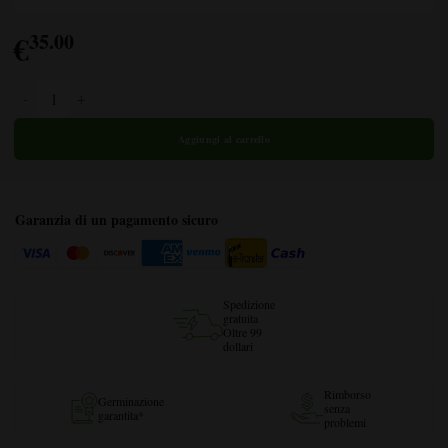
€
35.00
Quantità di miele OG
Garanzia di un pagamento sicuro
Spedizione
gratuita
Oltre 99
dollari
Rimborso
Germinazione
senza
garantita*
problemi