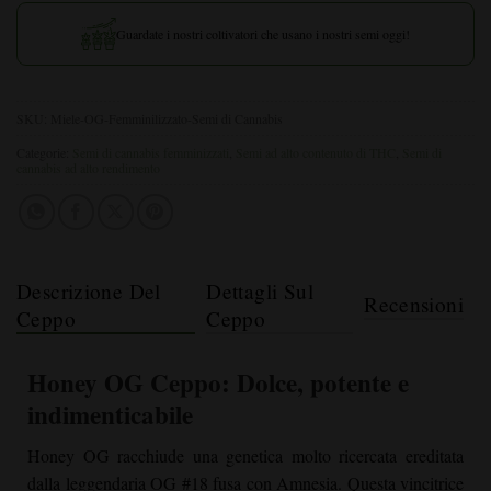
Guardate i nostri coltivatori che usano i nostri semi oggi!
SKU:
Miele-OG-Femminilizzato-Semi di Cannabis
Categorie:
Semi di cannabis femminizzati
,
Semi ad alto contenuto di THC
,
Semi di
cannabis ad alto rendimento
Descrizione Del
Dettagli Sul
Recensioni
Ceppo
Ceppo
Honey OG
Ceppo: Dolce, potente e
indimenticabile
Honey OG racchiude una genetica molto ricercata ereditata
dalla leggendaria OG #18 fusa con Amnesia. Questa vincitrice