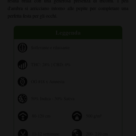
resina brilla con una generosa presenza di tricomi. I peli
d'ambra si arricciano intorno alle pepite per completare una
perfetta festa per gli occhi.
Leggenda
Sollevante e rilassante
THC: 28% | CBD: 0%
OG #18 x Amnesia
50% Indica - 50% Sativa
80-120 cm
500 g/m²
11-12 settimane
200- 210 cm