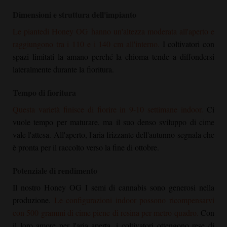
Dimensioni e struttura dell'impianto
Le piante
di Honey OG
hanno un'altezza moderata all'aperto e
raggiungono tra i 110 e i 140 cm all'interno.
I coltivatori con
spazi limitati la amano perché la chioma tende a diffondersi
lateralmente durante la fioritura.
Tempo di fioritura
Questa varietà finisce di fiorire in 9-10 settimane indoor.
Ci
vuole tempo per maturare, ma il suo denso sviluppo di cime
vale l'attesa. All'aperto, l'aria frizzante dell'autunno segnala che
è pronta per il raccolto verso la fine di ottobre.
Potenziale di rendimento
Il nostro
Honey OG
I semi di cannabis sono generosi nella
produzione.
Le configurazioni indoor possono ricompensarvi
con 500 grammi di cime piene di resina per metro quadro.
Con
il loro amore per l'aria aperta, i coltivatori ottengono rese di