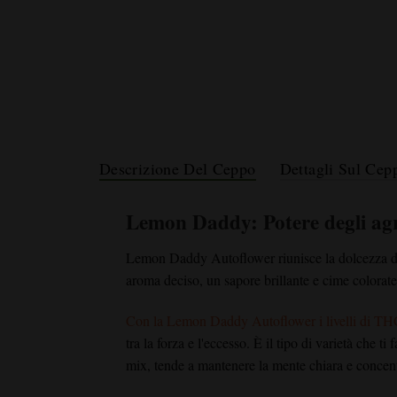
Descrizione Del Ceppo
Dettagli Sul Cep
Lemon Daddy: Potere degli agrum
Lemon Daddy Autoflower
riunisce la dolcezza 
aroma deciso, un sapore brillante e cime colorate
Con la
Lemon Daddy Autoflower
i livelli di TH
tra la forza e l'eccesso. È il tipo di varietà che t
mix, tende a mantenere la mente chiara e concent