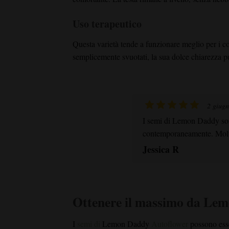
Uso terapeutico
Questa varietà tende a funzionare meglio per i co
semplicemente svuotati, la sua dolce chiarezza pu
2 giug
I semi di Lemon Daddy sono
contemporaneamente. Molto
Jessica R
Ottenere il massimo da Le
I
semi di
Lemon Daddy
Autoflower
possono esse