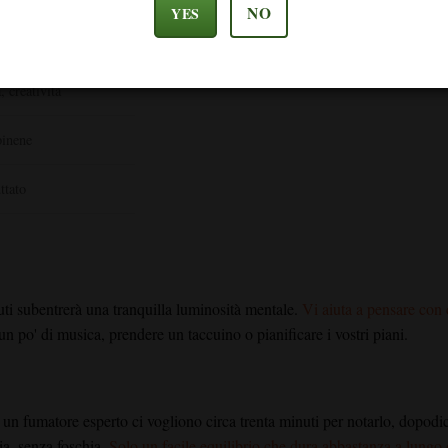
NO
YES
tiva
 creatività
pinene
ttato
uti subentrerà una tranquilla luminosità mentale.
Vi aiuta a pensare con 
n po' di musica, prendere un taccuino o pianificare i vostri piani.
Per un fumatore esperto ci vogliono circa trenta minuti per notarlo, dopod
ia, senza foschia.
Solo un facile equilibrio che dura abbastanza a lungo d