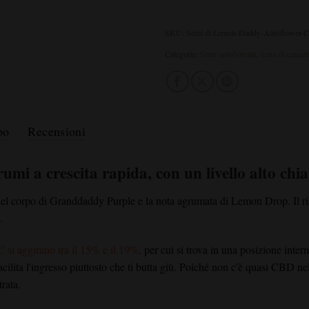
SKU:
Semi di Lemon-Daddy-Autoflower-C
Categorie:
Semi autofiorenti
,
Semi di cannabi
po
Recensioni
i a crescita rapida, con un livello alto chia
del corpo di
Granddaddy Purple
e la nota agrumata di Lemon Drop. Il ris
.
C si aggirano tra il 15% e il 19%,
per cui si trova in una posizione inter
i facilita l'ingresso piuttosto che ti butta giù. Poiché non c'è quasi CBD ne
rata.