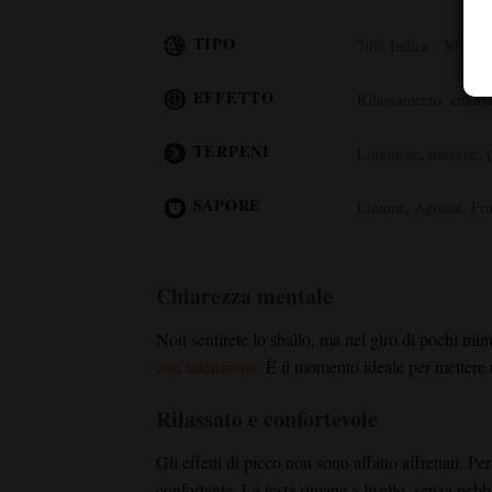
TIPO
70% Indica - 30% Sa
EFFETTO
Rilassamento, euforia,
TERPENI
Limonene, mircene, 
SAPORE
Limone, Agrumi, Fru
Chiarezza mentale
Non sentirete lo sballo, ma nel giro di pochi min
con intenzione.
È il momento ideale per mettere u
Rilassato e confortevole
Gli effetti di picco non sono affatto affrettati. 
confortante. La testa rimane a livello, senza nebb