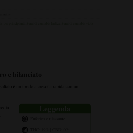
annabis
s per principianti
,
Semi di cannabis Indica
,
Semi di cannabis viola
ro e bilanciato
ultato è un ibrido a crescita rapida con un
Leggenda
media
l
Euforico e rilassante
THC: 19% | CBD: 0%