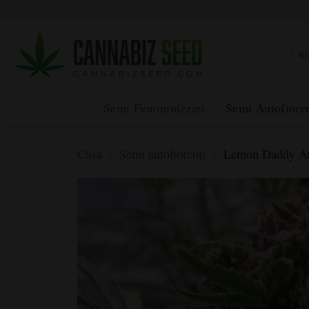
Vai
al
contenuto
Rice
per:
Semi Femminizzati
Semi Autofioren
Casa
/
Semi autofiorenti
/
Lemon Daddy Aut