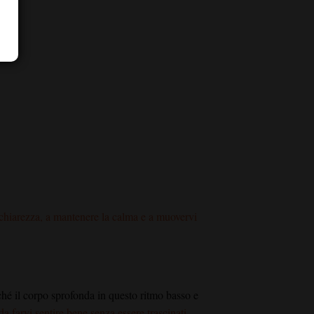
chiarezza, a mantenere la calma e a muovervi
iché il corpo sprofonda in questo ritmo basso e
a farvi sentire bene senza essere trascinati.