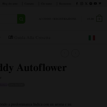
Blog dei semi
Contatto
Chi siamo
Recensioni
ACCESSO / REGISTRAZIONE
€
0.00
0
Guida Alla Crescita
dy Autoflower
e
Indica
19% DI THC
brido a predominanza Indica con un aroma e un