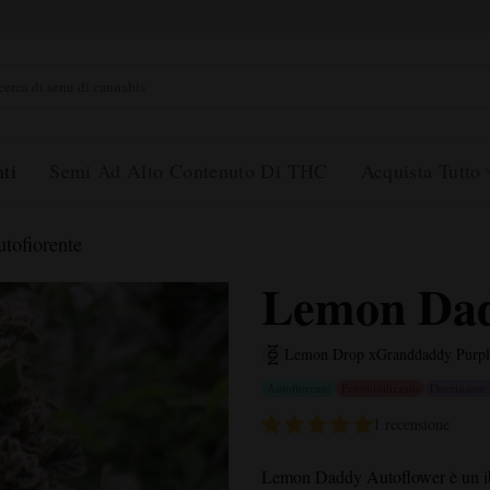
rca
ti
Semi Ad Alto Contenuto Di THC
Acquista Tutto
ofiorente
Lemon Dad
Lemon Drop x
Granddaddy Purpl
Autofiorente
Femminilizzato
Dominante 
1 recensione
Lemon Daddy Autoflower
è un i