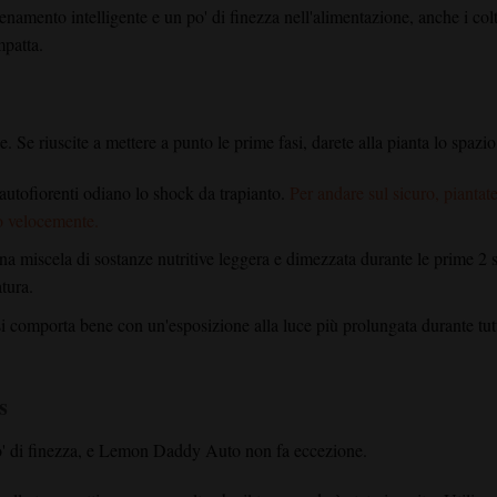
enamento intelligente e un po' di finezza nell'alimentazione, anche i col
mpatta.
e. Se riuscite a mettere a punto le prime fasi, darete alla pianta lo spazio
e autofiorenti odiano lo shock da trapianto.
Per andare sul sicuro, piantat
no velocemente.
a miscela di sostanze nutritive leggera e dimezzata durante le prime 2 s
tura.
i comporta bene con un'esposizione alla luce più prolungata durante tut
s
po' di finezza, e Lemon Daddy Auto non fa eccezione.