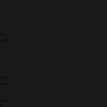
cina,
e cime
la fa
emento
Questo
li