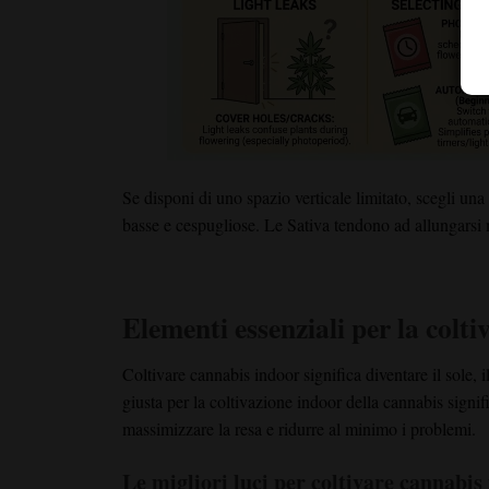
Se disponi di uno spazio verticale limitato, scegli un
basse e cespugliose. Le Sativa tendono ad allungarsi m
Elementi essenziali per la colt
Coltivare cannabis indoor significa diventare il sole, i
giusta per la coltivazione indoor della cannabis signifi
massimizzare la resa e ridurre al minimo i problemi.
Le migliori luci per coltivare cannabis