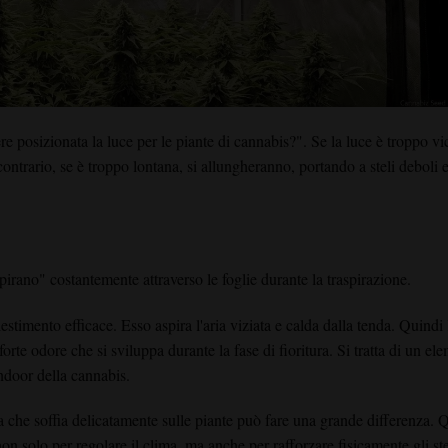
re posizionata la luce per le piante di cannabis?". Se la luce è troppo vi
contrario, se è troppo lontana, si allungheranno, portando a steli deboli 
irano" costantemente attraverso le foglie durante la traspirazione.
stimento efficace. Esso aspira l'aria viziata e calda dalla tenda. Quindi 
forte odore che si sviluppa durante la fase di fioritura. Si tratta di un el
ndoor della cannabis.
nda che soffia delicatamente sulle piante può fare una grande differenza. 
n solo per regolare il clima, ma anche per rafforzare fisicamente gli ste