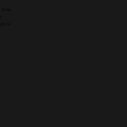
e. Sono
ù
pre la