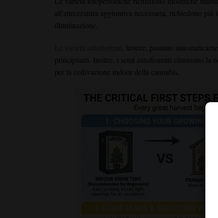
Le varietà fotoperiodiche richiedono modifiche manual
all'attrezzatura aggiuntiva necessaria, richiedono pi
illuminazione.
Le varietà autofiorenti
, invece, passano automaticament
principianti. Inoltre, i semi autofiorenti eliminano la 
per la coltivazione indoor della cannabis.