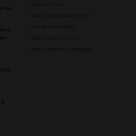
sapore
Semi autofiorenti
e
are una
potenza:
il
Semi ad alto contenuto di THC
modo
giusto
Semi di cannabis CBD
ale di
pria
Semi di cannabis regolari
Semi di cannabis per principianti
Pulite
 le