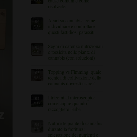
cause comuni e come
MAR
prevenire
risolverle
e
curare
Nessun
il
commento
marciume
Acari su cannabis: come
06
su
radicale
Foglie
individuare e controllare
MAR
nelle
gialle
piante
questi fastidiosi parassiti
della
di
cannabis:
cannabis
Nessun
cause
commento
comuni
Segni di carenze nutrizionali
05
su
e
Acari
e tossicità nelle piante di
MAR
come
sulla
risolverle
cannabis (con soluzioni)
cannabis:
come
Nessun
individuare
commento
e
Topping vs Fimming: quale
05
su
controllare
Segni
tecnica di coltivazione della
MAR
questi
di
fastidiosi
cannabis dovresti usare?
carenze
parassiti
nutrizionali
Nessun
e
commento
tossicità
I tricomi al microscopio:
04
su
nelle
Topping
come capire quando
MAR
piante
vs
di
raccogliere l'erba
Fimming:
cannabis
quale
(con
Nessun
tecnica
soluzioni)
commento
di
Nutrire le piante di cannabis
04
su
coltivazione
Tricomi
durante la fioritura:
MAR
della
al
cannabis
spiegazione dei nutrienti e
microscopio: