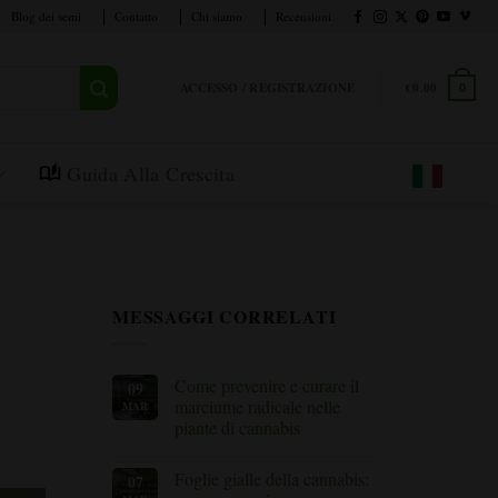
Blog dei semi
Contatto
Chi siamo
Recensioni
ACCESSO / REGISTRAZIONE
€
0.00
0
Guida Alla Crescita
MESSAGGI CORRELATI
Come prevenire e curare il
09
marciume radicale nelle
MAR
piante di cannabis
Nessun
commento
Foglie gialle della cannabis:
07
su
Come