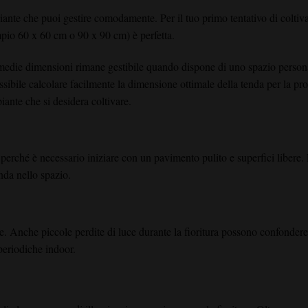
ante che puoi gestire comodamente. Per il tuo primo tentativo di coltiv
mpio 60 x 60 cm o 90 x 90 cm) è perfetta.
 medie dimensioni rimane gestibile quando dispone di uno spazio person
ssibile calcolare facilmente la dimensione ottimale della tenda per la pro
iante che si desidera coltivare.
o perché è necessario iniziare con un pavimento pulito e superfici libere. 
nda nello spazio.
uce. Anche piccole perdite di luce durante la fioritura possono confondere
operiodiche indoor.