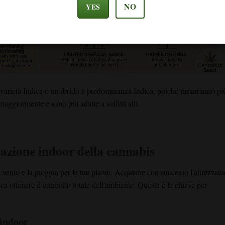
NO
YES
a varietà Indica o un ibrido a predominanza Indica, poiché rimarranno pi
aggiormente e sono più adatte a soffitti alti.
ivazione indoor della cannabis
l vento e la pioggia per le tue piante. Acquisire con successo l'attrezzatu
ca ottenere il controllo totale dell'ambiente. Questa è la chiave per
 indoor