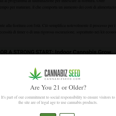
i al programma di illuminazione per innescare la fioritura. Oltre
ù tempo per maturare, il che comporta un aumento dei costi di alimentazi
e alla fioritura con l'età. Ciò semplifica notevolmente il processo per i
necessità di timer o di una rigorosa oscurazione, soprattutto nei kit econ
Are You 21 or Older?
It's part of our commitment to social responsibility to ensure visitors to
the site are of legal age to use cannabis products.