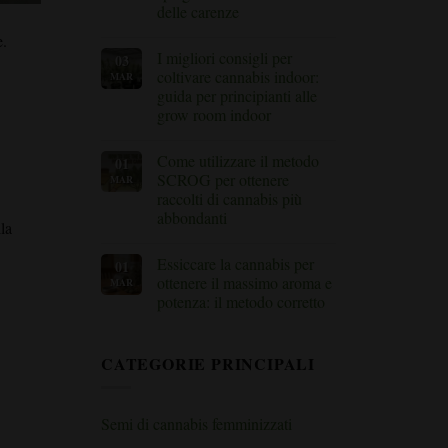
dovresti
come
delle carenze
usare?
capire
quando
Nessun
e.
raccogliere
commento
I migliori consigli per
03
su
l'erba
Nutrire
coltivare cannabis indoor:
MAR
le
guida per principianti alle
piante
di
grow room indoor
cannabis
durante
Nessun
la
commento
Come utilizzare il metodo
01
su
fioritura:
I
spiegazione
SCROG per ottenere
MAR
migliori
dei
raccolti di cannabis più
consigli
nutrienti
per
e
abbondanti
la
coltivare
delle
cannabis
Nessun
carenze
indoor:
commento
Essiccare la cannabis per
01
su
guida
Come
per
ottenere il massimo aroma e
MAR
utilizzare
principianti
potenza: il metodo corretto
il
alle
metodo
grow
Nessun
SCROG
room
commento
per
indoor
su
ottenere
CATEGORIE PRINCIPALI
Essiccare
raccolti
la
di
cannabis
cannabis
per
più
ottenere
abbondanti
Semi di cannabis femminizzati
il
massimo