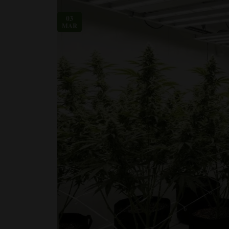
03
MAR