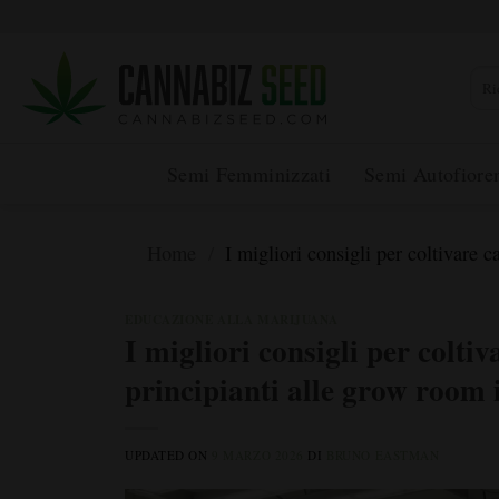
Vai
al
contenuto
Rice
per:
Semi Femminizzati
Semi Autofioren
Home
/
I migliori consigli per coltivare c
EDUCAZIONE ALLA MARIJUANA
I migliori consigli per colt
principianti alle grow room
UPDATED ON
9 MARZO 2026
DI
BRUNO EASTMAN