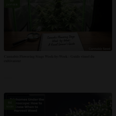
05
JANVIER
Cannabis Flowering Stage Week-by-Week : Guide visuel du
cultivateur
04
MARS