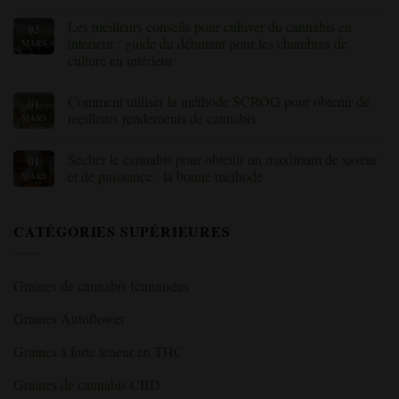
cannabis
culture
trichomes
Aucun
(avec
du
sous
commentaire
Les meilleurs conseils pour cultiver du cannabis en
03
solutions)
cannabis
le
sur
choisir
microscope
«
intérieur : guide du débutant pour les chambres de
MARS
?
:
Nourrir
culture en intérieur
comment
vos
savoir
plants
Aucun
quand
de
commentaire
récolter
cannabis
Comment utiliser la méthode SCROG pour obtenir de
01
sur
le
pendant
Les
meilleurs rendements de cannabis
MARS
cannabis
la
meilleurs
floraison
conseils
Aucun
:
pour
commentaire
explication
Sécher le cannabis pour obtenir un maximum de saveur
01
cultiver
sur
des
du
Comment
et de puissance : la bonne méthode
MARS
nutriments
cannabis
utiliser
et
en
la
Aucun
des
intérieur
méthode
commentaire
carences
:
SCROG
sur
»
CATÉGORIES SUPÉRIEURES
guide
pour
«
du
obtenir
Le
débutant
de
séchage
pour
meilleurs
du
les
rendements
cannabis
Graines de cannabis féminisées
salles
de
pour
de
cannabis
une
culture
saveur
Graines Autoflower
en
et
intérieur
une
puissance
Graines à forte teneur en THC
maximales
:
la
Graines de cannabis CBD
bonne