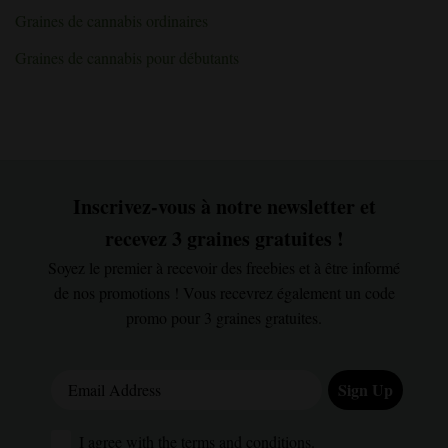
méthode
»
Graines de cannabis ordinaires
Graines de cannabis pour débutants
Inscrivez-vous à notre newsletter et
recevez 3 graines gratuites !
Soyez le premier à recevoir des freebies et à être informé
de nos promotions ! Vous recevrez également un code
promo pour 3 graines gratuites.
Email Address
Sign Up
I agree with the terms and conditions.
I agree with the terms and conditions.