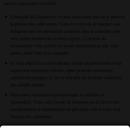
sur ces cinq points essentiels :
L'intégrité de l'étiquetage est plus importante que ne le pensent
la plupart des cultivateurs. Vous avez besoin de marques qui
indiquent tous les nutriments contenus dans le cannabis sans
rien cacher derrière des termes vagues. Ce niveau de
transparence vous permet de savoir exactement ce que vous
mettez dans votre zone racinaire.
Si votre objectif est d'obtenir une saveur exceptionnelle et une
expression terpénique intense, optez pour des nutriments
certifiés biologiques. Évitez à tout prix les produits contenant
des additifs inutiles.
Dans toute installation hydroponique, la stabilité est
primordiale. Vous avez besoin de formules qui se dissolvent
complètement et maintiennent un pH stable afin d'éviter tout
blocage des nutriments.