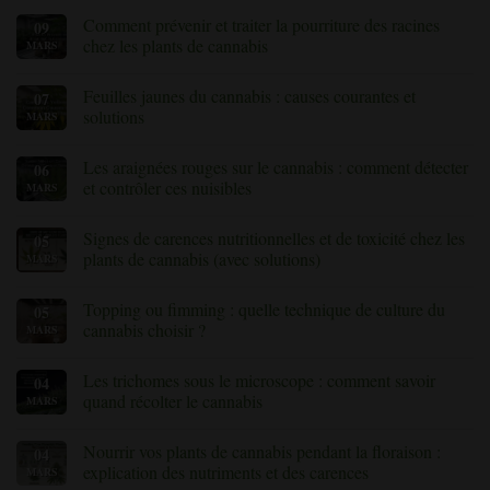
Comment prévenir et traiter la pourriture des racines
09
chez les plants de cannabis
MARS
Aucun
commentaire
Feuilles jaunes du cannabis : causes courantes et
07
sur
Comment
solutions
MARS
prévenir
et
Aucun
traiter
commentaire
Les araignées rouges sur le cannabis : comment détecter
06
la
sur
pourriture
Feuilles
et contrôler ces nuisibles
MARS
des
jaunes
racines
du
Aucun
chez
cannabis
commentaire
Signes de carences nutritionnelles et de toxicité chez les
05
les
:
sur
plants
causes
Les
plants de cannabis (avec solutions)
MARS
de
courantes
acariens
cannabis
et
sur
Aucun
solutions
le
commentaire
Topping ou fimming : quelle technique de culture du
05
cannabis
sur
:
les
cannabis choisir ?
MARS
comment
signes
détecter
de
Aucun
et
carences
commentaire
Les trichomes sous le microscope : comment savoir
04
contrôler
nutritionnelles
sur
ces
et
Topping
quand récolter le cannabis
MARS
nuisibles
de
ou
toxicité
fimming
Aucun
chez
:
commentaire
Nourrir vos plants de cannabis pendant la floraison :
04
les
quelle
sur
»
plants
technique
«
explication des nutriments et des carences
MARS
de
de
Les