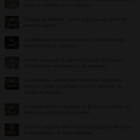
plants
causes
Les
plants de cannabis (avec solutions)
MARS
de
courantes
acariens
cannabis
et
sur
Aucun
solutions
le
commentaire
Topping ou fimming : quelle technique de culture du
05
cannabis
sur
:
les
cannabis choisir ?
MARS
comment
signes
détecter
de
Aucun
et
carences
commentaire
Les trichomes sous le microscope : comment savoir
04
contrôler
nutritionnelles
sur
ces
et
Topping
quand récolter le cannabis
MARS
nuisibles
de
ou
toxicité
fimming
Aucun
chez
:
commentaire
Nourrir vos plants de cannabis pendant la floraison :
04
les
quelle
sur
»
plants
technique
«
explication des nutriments et des carences
MARS
de
de
Les
cannabis
culture
trichomes
Aucun
(avec
du
sous
commentaire
Les meilleurs conseils pour cultiver du cannabis en
03
solutions)
cannabis
le
sur
choisir
microscope
«
intérieur : guide du débutant pour les chambres de
MARS
?
:
Nourrir
culture en intérieur
comment
vos
savoir
plants
Aucun
quand
de
commentaire
récolter
cannabis
Comment utiliser la méthode SCROG pour obtenir de
01
sur
le
pendant
Les
meilleurs rendements de cannabis
MARS
cannabis
la
meilleurs
floraison
conseils
Aucun
:
pour
commentaire
explication
Sécher le cannabis pour obtenir un maximum de saveur
01
cultiver
sur
des
du
Comment
et de puissance : la bonne méthode
MARS
nutriments
cannabis
utiliser
et
en
la
Aucun