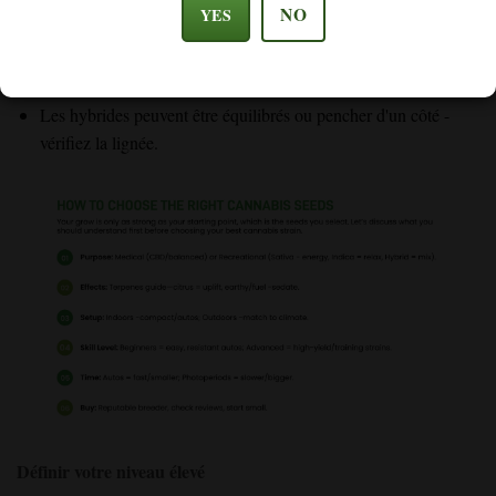
midis productifs.
NO
YES
Les indica offrent des effets corporels lourds qui aident à
dormir, à lutter contre le stress ou à se détendre le soir.
Les hybrides peuvent être équilibrés ou pencher d'un côté -
vérifiez la lignée.
Définir votre niveau élevé