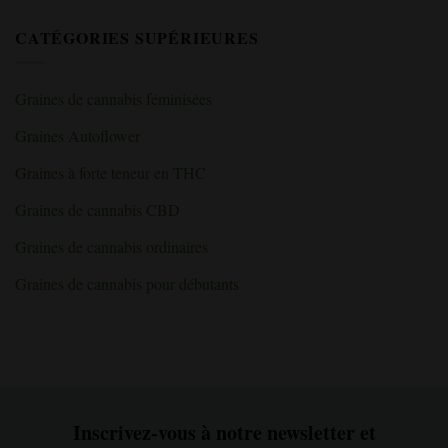
des
intérieur
méthode
commentaire
carences
:
SCROG
sur
»
CATÉGORIES SUPÉRIEURES
guide
pour
«
du
obtenir
Le
débutant
de
séchage
pour
meilleurs
du
les
rendements
cannabis
Graines de cannabis féminisées
salles
de
pour
de
cannabis
une
culture
saveur
Graines Autoflower
en
et
intérieur
une
puissance
Graines à forte teneur en THC
maximales
:
la
Graines de cannabis CBD
bonne
méthode
»
Graines de cannabis ordinaires
Graines de cannabis pour débutants
Inscrivez-vous à notre newsletter et