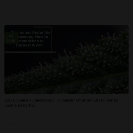
04
MARS
Les trichomes au microscope : Comment savoir quand récolter les
mauvaises herbes