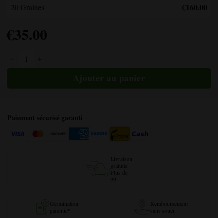
€160.00
20 Graines
€
35.00
Quantité de miel OG
Paiement sécurisé garanti
Livraison
gratuite
Plus de
99
Germination
Remboursement
garantie*
sans souci