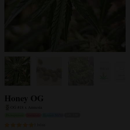
Honey OG
OG #18 x Amnesia
Photopériode
Féminisée
Hybride 50/50
28% THC
1 bilan