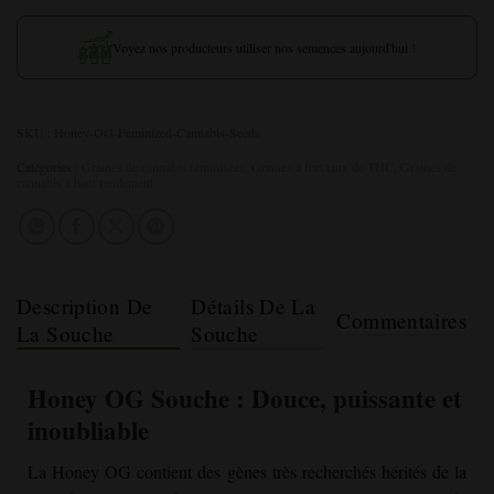
Voyez nos producteurs utiliser nos semences aujourd'hui !
SKU :
Honey-OG-Feminized-Cannabis-Seeds
Catégories :
Graines de cannabis féminisées
,
Graines à fort taux de THC
,
Graines de
cannabis à haut rendement
Description De
Détails De La
Commentaires
La Souche
Souche
Honey OG
Souche : Douce, puissante et
inoubliable
La Honey OG contient des gènes très recherchés hérités de la