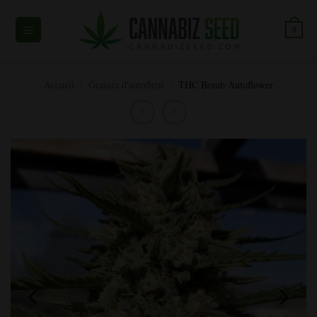
Skip
to
0
content
Accueil
/
Graines d'autofleur
/
THC Bomb Autoflower