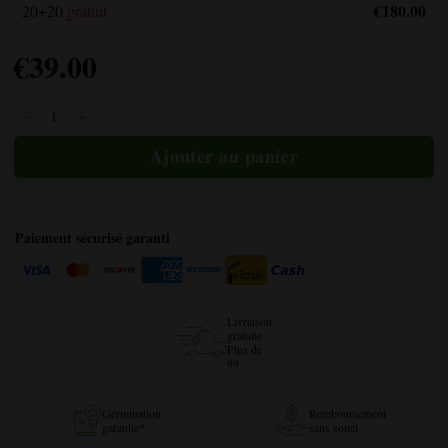
€180.00
20+20
gratuit
€
39.00
THC Bomb Autoflower quantité
Paiement sécurisé garanti
Livraison
gratuite
Plus de
99
Germination
Remboursement
garantie*
sans souci