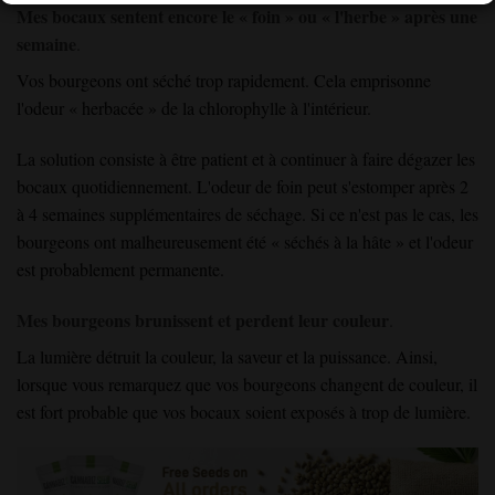
Mes bocaux sentent encore le « foin » ou « l'herbe » après une
semaine
.
Vos bourgeons ont séché trop rapidement. Cela emprisonne
l'odeur « herbacée » de la chlorophylle à l'intérieur.
La solution consiste à être patient et à continuer à faire dégazer les
bocaux quotidiennement. L'odeur de foin peut s'estomper après 2
à 4 semaines supplémentaires de séchage. Si ce n'est pas le cas, les
bourgeons ont malheureusement été « séchés à la hâte » et l'odeur
est probablement permanente.
Mes bourgeons brunissent et perdent leur couleur
.
La lumière détruit la couleur, la saveur et la puissance
. Ainsi,
lorsque vous remarquez que
vos bourgeons changent de couleur
, il
est fort
probable
que vos bocaux
soient exposés à trop de lumière
.