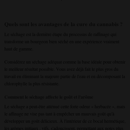
Quels sont les avantages de la cure du cannabis ?
Le séchage
est la dernière
étape du processus de raffinage
qui
transforme un
bourgeon
bien séché
en une
expérience
vraiment
haut de gamme
.
Considérez un
séchage
adéquat
comme
la base idéale
pour
obtenir
le meilleur
résultat possible
. Vous avez déjà fait le plus gros
du
travail
en éliminant
la majeure partie de l'eau
et en décomposant
la
chlorophylle la plus résistante
.
Comment le séchage affecte le goût et l'arôme
Le séchage
a peut-être atténué
cette forte
odeur « herbacée »
, mais
le affinage
ne vise pas
tant
à empêcher un mauvais goût
qu'
à
développer un goût délicieux
. À l'intérieur de
ce bocal hermétique
,
les
arômes
initiaux
, vifs
,
s'adoucissent
, permettant aux
notes
plus