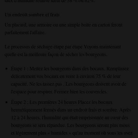
taux d'humidité relative idéal de 58 % ou 62
%.
Un endroit sombre et frais
Un placard, une armoire ou une simple boîte en carton feront
parfaitement l'affaire.
Le processus de séchage étape par étape
Voyons maintenant
quelle est la meilleure
façon de sécher les bourgeons
.
Étape 1 : Mettez les bourgeons dans des bocaux
.
Remplissez
délicatement
vos bocaux en verre à environ 75 % de leur
capacité
. Ne
les tassez
pas
. Les bourgeons doivent
avoir de
l'espace pour respirer
. Fermez
bien les couvercles
.
Étape 2 : Les premières 24 heures Placez les bocaux
hermétiquement fermés
dans un
endroit
frais
et sombre
. Après
12 à 24
heures
, l'humidité
qui était emprisonnée au cœur des
bourgeons se sera répandue
. Les bourgeons
seront plus mous
et légèrement plus
« humides »
qu'au moment où vous les avez