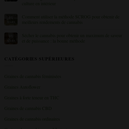
culture en intérieur
comment
vos
savoir
plants
Aucun
quand
de
commentaire
récolter
cannabis
Comment utiliser la méthode SCROG pour obtenir de
01
sur
le
pendant
Les
meilleurs rendements de cannabis
MARS
cannabis
la
meilleurs
floraison
conseils
Aucun
:
pour
commentaire
explication
Sécher le cannabis pour obtenir un maximum de saveur
01
cultiver
sur
des
du
Comment
et de puissance : la bonne méthode
MARS
nutriments
cannabis
utiliser
et
en
la
Aucun
des
intérieur
méthode
commentaire
carences
:
SCROG
sur
»
CATÉGORIES SUPÉRIEURES
guide
pour
«
du
obtenir
Le
débutant
de
séchage
pour
meilleurs
du
les
rendements
cannabis
Graines de cannabis féminisées
salles
de
pour
de
cannabis
une
culture
saveur
Graines Autoflower
en
et
intérieur
une
puissance
Graines à forte teneur en THC
maximales
:
la
Graines de cannabis CBD
bonne
méthode
»
Graines de cannabis ordinaires