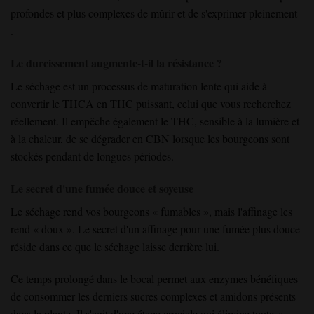
profondes
et plus complexes de mûrir
et
de s'exprimer
pleinement
.
Le durcissement augmente-t-il la résistance ?
Le séchage
est un
processus
de maturation lente
qui aide à
convertir le THCA en THC puissant,
celui que vous recherchez
réellement. Il empêche également
le THC, sensible à la lumière et
à la chaleur, de se dégrader en CBN
lorsque les bourgeons
sont
stockés pendant de longues périodes
.
Le secret d'une fumée douce et soyeuse
Le séchage rend vos bourgeons « fumables »,
mais l'affinage
les
rend « doux ».
Le secret
d'un affinage pour une fumée plus douce
réside
dans ce que
le séchage laisse derrière lui
.
Ce
temps
prolongé
dans le bocal
permet
aux enzymes
bénéfiques
de consommer les derniers sucres complexes et amidons
présents
dans la plante. Il s'agit d'une
étape
cruciale
qui élimine
toute «