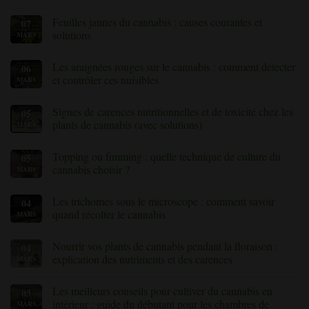
Aucun
commentaire
Feuilles jaunes du cannabis : causes courantes et
07
sur
Comment
solutions
MARS
prévenir
et
Aucun
traiter
commentaire
Les araignées rouges sur le cannabis : comment détecter
06
la
sur
pourriture
Feuilles
et contrôler ces nuisibles
MARS
des
jaunes
racines
du
Aucun
chez
cannabis
commentaire
Signes de carences nutritionnelles et de toxicité chez les
05
les
:
sur
plants
causes
Les
plants de cannabis (avec solutions)
MARS
de
courantes
acariens
cannabis
et
sur
Aucun
solutions
le
commentaire
Topping ou fimming : quelle technique de culture du
05
cannabis
sur
:
les
cannabis choisir ?
MARS
comment
signes
détecter
de
Aucun
et
carences
commentaire
Les trichomes sous le microscope : comment savoir
04
contrôler
nutritionnelles
sur
ces
et
Topping
quand récolter le cannabis
MARS
nuisibles
de
ou
toxicité
fimming
Aucun
chez
:
commentaire
Nourrir vos plants de cannabis pendant la floraison :
04
les
quelle
sur
»
plants
technique
«
explication des nutriments et des carences
MARS
de
de
Les
cannabis
culture
trichomes
Aucun
(avec
du
sous
commentaire
Les meilleurs conseils pour cultiver du cannabis en
03
solutions)
cannabis
le
sur
choisir
microscope
«
intérieur : guide du débutant pour les chambres de
MARS
?
:
Nourrir