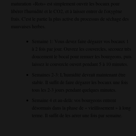
maturation
«
Rots
» est simplement
ouvrir les bocaux pour
libérer l'humidité et le CO2
, et à
laisser entrer de l'oxygène
frais
. C'est le
partie la plus active du processus de séchage des
mauvaises herbes
.
Semaine 1
: Vous devez faire dégazer
vos bocaux 1
à 2 fois par jour
. Ouvrez
les couvercles
, secouez très
doucement
le bocal
pour remuer les bourgeons
, puis
laissez
le couvercle ouvert pendant 5 à 10 minutes
.
Semaines 2-3
: L'humidité
devrait
maintenant
être
stable
. Il suffit de
faire dégazer les bocaux une fois
tous les 2-3 jours
pendant quelques
minutes
.
Semaine 4 et au-delà
: vos bourgeons
entrent
désormais dans la phase de « vieillissement » à long
terme
. Il suffit
de les aérer une fois par semaine
.