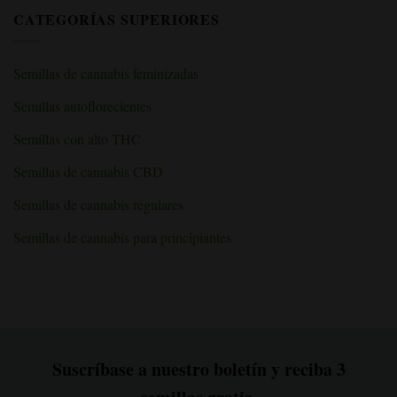
para
SCROG
sobre
CATEGORÍAS SUPERIORES
principiantes
para
«Curado
sobre
obtener
del
los
mayores
cannabis
cuartos
rendimientos
para
de
de
obtener
Semillas de cannabis feminizadas
cultivo
cannabis
el
en
máximo
interior
sabor
Semillas autoflorecientes
y
potencia:
la
Semillas con alto THC
forma
correcta»
Semillas de cannabis CBD
Semillas de cannabis regulares
Semillas de cannabis para principiantes
Suscríbase a nuestro boletín y reciba 3