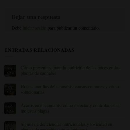
Dejar una respuesta
Debe
iniciar sesión
para publicar un comentario.
ENTRADAS RELACIONADAS
Cómo prevenir y tratar la pudrición de las raíces en las
09
plantas de cannabis
MAR
Sin
comentarios
Hojas amarillas del cannabis: causas comunes y cómo
07
sobre
Cómo
solucionarlas
MAR
prevenir
y
Sin
tratar
comentarios
Ácaros en el cannabis: cómo detectar y controlar estas
06
la
sobre
pudrición
Hojas
molestas plagas
MAR
de
amarillas
las
del
Sin
raíces
cannabis:
comentarios
Signos de deficiencias nutricionales y toxicidad en
05
en
causas
sobre
las
comunes
Ácaros
plantas de cannabis (con soluciones)
MAR