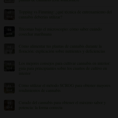
plantas
y
en
de
cómo
el
No
cannabis
solucionarlas
cannabis:
hay
Topping vs Fimming: ¿qué técnica de entrenamiento del
05
cómo
comentarios
detectar
sobre
cannabis deberías utilizar?
MAR
y
Signos
controlar
de
Sin
estas
deficiencias
comentarios
Tricomas bajo el microscopio: cómo saber cuándo
04
molestas
nutricionales
sobre
plagas
y
Topping
cosechar marihuana
MAR
toxicidad
vs
en
Fimming:
Sin
plantas
¿qué
comentarios
Cómo alimentar tus plantas de cannabis durante la
04
de
técnica
sobre
cannabis
de
Tricomas
floración: explicación sobre nutrientes y deficiencias
MAR
(con
entrenamiento
bajo
soluciones)
del
el
No
cannabis
microscopio:
hay
Los mejores consejos para cultivar cannabis en interior:
03
deberías
cómo
comentarios
usar?
saber
sobre
guía para principiantes sobre los cuartos de cultivo en
MAR
cuándo
«Nutrir
interior
cosechar
tus
marihuana
plantas
Sin
de
comentarios
cannabis
Cómo utilizar el método SCROG para obtener mayores
01
sobre
durante
Los
rendimientos de cannabis
MAR
la
mejores
floración:
consejos
Sin
explicación
para
comentarios
de
Curado del cannabis para obtener el máximo sabor y
01
cultivar
sobre
los
cannabis
Cómo
potencia: la forma correcta
MAR
nutrientes
en
utilizar
y
interior:
el
Sin
las
guía
método
comentarios
deficiencias»