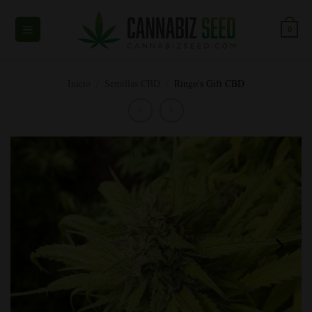
Ir
al
0
contenido
Inicio
/
Semillas CBD
/
Ringo's Gift CBD