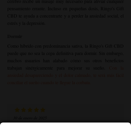
cerebro recibe un masaje muy necesario para aliviar cualquier
pensamiento errante. Incluso en pequeñas dosis, Ringo's Gift
CBD te ayuda a concentrarte y a perder la ansiedad social, el
estrés y la depresión.
Dormir
Como híbrido con predominancia sativa, la Ringo's Gift CBD
puede que no sea la cepa definitiva para dormir. Sin embargo,
muchos usuarios han alabado cómo sus otros beneficios
trabajan sinérgicamente para mejorar su sueño.
Con la
ansiedad desapareciendo y el dolor calmado, te será más fácil
conciliar el sueño cuando te llegue la corbata.
30 de enero de 2025
Ringo's Gift CBD es una de las mejores variedades que