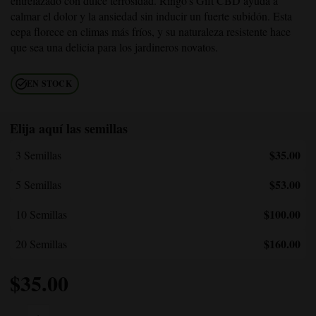
entrelazado con dulce terrosidad. Ringo's Gift CBD ayuda a
calmar el dolor y la ansiedad sin inducir un fuerte subidón. Esta
cepa florece en climas más fríos, y su naturaleza resistente hace
que sea una delicia para los jardineros novatos.
EN STOCK
Elija aquí las semillas
$35.00
3 Semillas
$53.00
5 Semillas
$100.00
10 Semillas
$160.00
20 Semillas
$
35.00
Cantidad de CBD Ringo's Gift