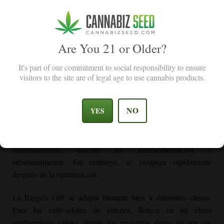
he cultivado. Puedo ver por qué esta semilla de cannabis
ganó una copa de cannabis con High Times.
Jamie M
Are You 21 or Older?
It's part of our commitment to social responsibility to ensure
visitors to the site are of legal age to use cannabis products.
Cultivo de Ringo's Gift CBD
Si tienes experiencia en el cultivo de cannabis, Ringo's Gift
NO
YES
CBD es la aventura perfecta para ti. Esta variedad necesita
habilidades intermedias para prosperar. Es un poco sensible a
la nutrición, con algunos productores de informes
marchitamiento, incluso sin sobrealimentación o
subalimentación. Sin embargo, se recupera rápidamente
después de la optimización.
La Ringo's Gift se adapta bastante bien a diferentes climas.
Para los cultivadores de exterior, florece en un clima
mediterráneo cálido, donde los inviernos duros no son un