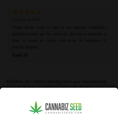
2 de junio de 2025
Purple Berry Auto es una de las mejores variedades
autoflorecientes que he cultivado. El olor es increíble y
llenó el cuarto de cultivo con notas de arándanos y
ponche púrpura.
Todd M
Hábitos de cultivo inteligentes que maximizan
Purple Berry Autoflower
Rendimiento
Elegir el medio de cultivo adecuado
El medio que elija afecta a todo, desde el suministro de
nutrientes hasta el desarrollo de las raíces, especialmente en el