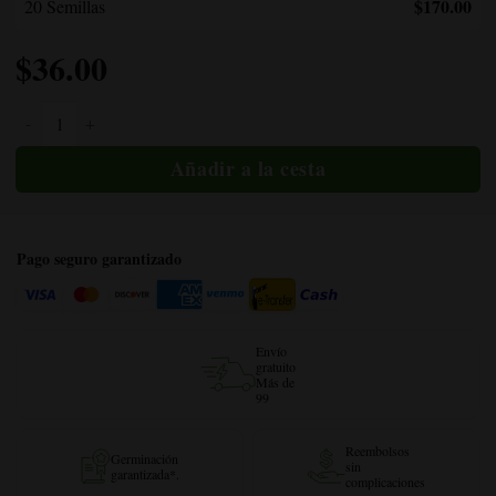
$170.00
20 Semillas
$
36.00
Cantidad de Purple Berry Autoflower
Pago seguro garantizado
Envío
gratuito
Más de
99
Reembolsos
Germinación
sin
garantizada*.
complicaciones