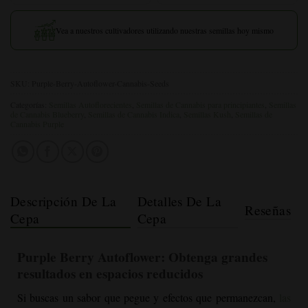
Vea a nuestros cultivadores utilizando nuestras semillas hoy mismo
SKU:
Purple-Berry-Autoflower-Cannabis-Seeds
Categorías:
Semillas Autoflorecientes
,
Semillas de Cannabis para principiantes
,
Semillas
de Cannabis Blueberry
,
Semillas de Cannabis Indica
,
Semillas Kush
,
Semillas de
Cannabis Purple
Descripción De La
Detalles De La
Reseñas
Cepa
Cepa
Purple Berry Autoflower
: Obtenga grandes
resultados en espacios reducidos
Si buscas un sabor que pegue y efectos que permanezcan,
las