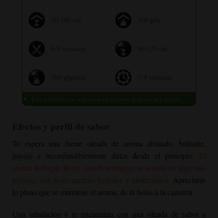
70-100 cm
300 g/m
8-9 semanas
80-120 cm
300 g/planta
7-9 semanas
Los resultados se expresan en gramos después del secado
Efectos y perfil de sabor
Te espera una fuerte oleada de aroma afrutado, brillante,
jugoso e inconfundiblemente dulce desde el principio.
El
aroma de
Purple Berry Autoflower
luego se asienta en algo más
terrenal, con leves matices herbales y almizclados.
Apreciarás
lo pleno que se mantiene el aroma, de la bolsa a la cazoleta.
Una inhalación y te encuentras con una oleada de sabor a