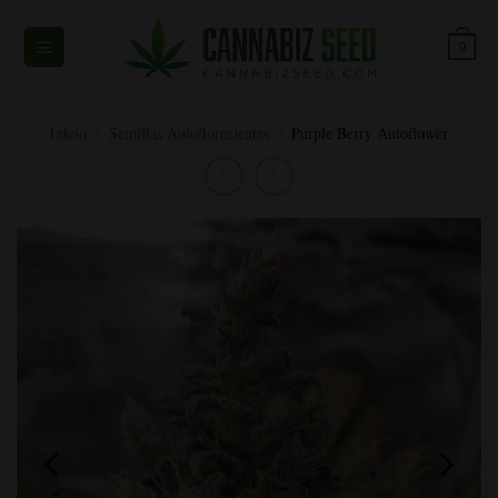
Ir
al
0
contenido
Inicio
/
Semillas Autoflorecientes
/
Purple Berry Autoflower