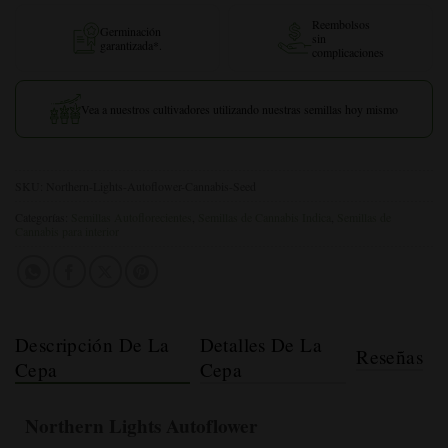
Reembolsos
Germinación
sin
garantizada*.
complicaciones
Vea a nuestros cultivadores utilizando nuestras semillas hoy mismo
SKU:
Northern-Lights-Autoflower-Cannabis-Seed
Categorías:
Semillas Autoflorecientes
,
Semillas de Cannabis Indica
,
Semillas de
Cannabis para interior
Descripción De La
Detalles De La
Reseñas
Cepa
Cepa
Northern Lights Autoflower