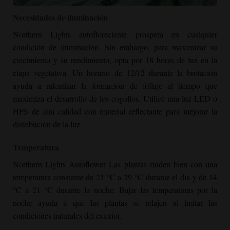
Northern Lights Autofloreciente Crecer fuera"
Necesidades de iluminación
srcset="https://cannabizseed.com/wp-
Northern Lights autofloreciente prospera en cualquier
content/uploads/2020/09/Northern-Lights-Autoflower-
condición de iluminación. Sin embargo, para maximizar su
Growing-Outside-scaled.jpeg 1920w,
crecimiento y su rendimiento, opta por 18 horas de luz en la
https://cannabizseed.com/wp-
etapa vegetativa. Un horario de 12/12 durante la brotación
content/uploads/2020/09/Northern-Lights-Autoflower-
ayuda a ralentizar la formación de follaje al tiempo que
Growing-Outside-300x225.jpeg 300w,
maximiza el desarrollo de los cogollos. Utilice una luz LED o
https://cannabizseed.com/wp-
HPS de alta calidad con material reflectante para mejorar la
content/uploads/2020/09/Northern-Lights-Autoflower-
distribución de la luz.
Growing-Outside-1024x768.jpeg 1024w,
https://cannabizseed.com/wp-
Temperatura
content/uploads/2020/09/Northern-Lights-Autoflower-
Northern Lights Autoflower
Las plantas rinden bien con una
Growing-Outside-150x113.jpeg 150w,
temperatura constante de 21 °C a 29 °C durante el día y de 14
https://cannabizseed.com/wp-
°C a 21 °C durante la noche. Bajar las temperaturas por la
content/uploads/2020/09/Northern-Lights-Autoflower-
noche ayuda a que las plantas se relajen al imitar las
Growing-Outside-768x576.jpeg 768w,
condiciones naturales del exterior.
https://cannabizseed.com/wp-