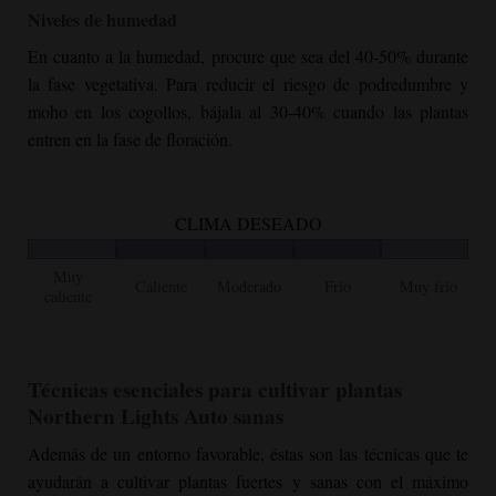
content/uploads/2020/09/Northern-Lights-Autoflower-
Niveles de humedad
Growing-Outside-1536x1152.jpeg 1536w,
https://cannabizseed.com/wp-
En cuanto a la humedad, procure que sea del 40-50% durante
content/uploads/2020/09/Northern-Lights-Autoflower-
la fase vegetativa. Para reducir el riesgo de podredumbre y
Growing-Outside-2048x1536.jpeg 2048w,
moho en los cogollos, bájala al 30-40% cuando las plantas
https://cannabizseed.com/wp-
entren en la fase de floración.
content/uploads/2020/09/Northern-Lights-Autoflower-
Growing-Outside-510x383.jpeg 510w" sizes="auto, (max-
width: 1920px) 100vw, 1920px" title="
Northern Lights
CLIMA DESEADO
Autoflower
Cultivo en exterior | Cannabiz Seed"
loading="lazy" />
Muy
Caliente
Moderado
Frío
Muy frío
caliente
Técnicas esenciales para cultivar plantas
Northern Lights Auto sanas
Además de un entorno favorable, éstas son las técnicas que te
ayudarán a cultivar plantas fuertes y sanas con el máximo