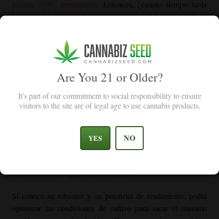
plantas 100% feminizadas.
Entonces, ¿cuánto tiempo tarda
Northern Lights Autoflower
¿para cultivar? Los cultivadores
disfrutan de un tiempo de floración rápido de sólo 9 semanas
desde la semilla hasta la cosecha en interior. Los cultivadores
de exterior pueden esperar cosechar alrededor de 10-12
semanas después de la germinación.
Are You 21 or Older?
Esta versión de la popular cepa Northern Lights incluye
It's part of our commitment to social responsibility to ensure
genética ruderalis. Estas plantas no necesitarán cambios de
visitors to the site are of legal age to use cannabis products.
iluminación para pasar de la fase vegetativa a la de floración.
Su adaptabilidad a los cambios de temperatura la hace perfecta
para los climas septentrionales. Sin embargo, su rendimiento es
NO
YES
mayor en climas templados cálidos o en regiones con veranos
largos.
Normalmente, se pueden esperar 500-550 gr/m2 en
interior y 170-220 gr/planta en exterior.
Si conoce su robustez y su potencial de rendimiento, podrá
optimizar las condiciones de cultivo para sacar el máximo