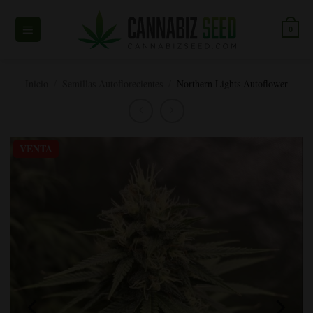
Ir
al
0
contenido
Inicio
/
Semillas Autoflorecientes
/
Northern Lights Autoflower
VENTA