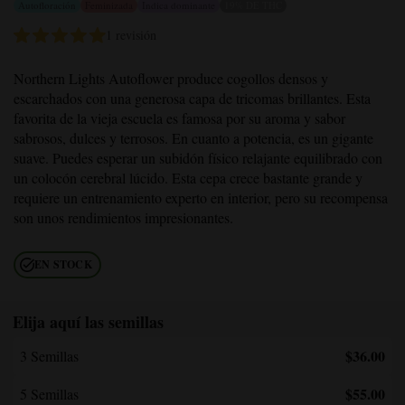
Autofloración
Feminizada
Indica dominante
19% DE THC
1 revisión
Northern Lights Autoflower
produce cogollos densos y
escarchados con una generosa capa de tricomas brillantes. Esta
favorita de la vieja escuela es famosa por su aroma y sabor
sabrosos, dulces y terrosos. En cuanto a potencia, es un gigante
suave. Puedes esperar un subidón físico relajante equilibrado con
un colocón cerebral lúcido. Esta cepa crece bastante grande y
requiere un entrenamiento experto en interior, pero su recompensa
son unos rendimientos impresionantes.
EN STOCK
Elija aquí las semillas
$36.00
3 Semillas
$55.00
5 Semillas