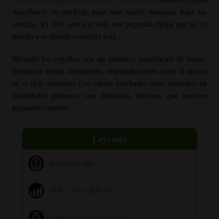
Autoflower
es perfecta para una noche tranquila bajo las
estrellas. El 10% sativa es sólo una pequeña chispa que no es
mucho a su pesada cerradura sofá.
Mirando los cogollos, son un auténtico espectáculo de humo.
Brillan en resina centelleante, resplandeciendo como la aurora
en el cielo nocturno. Los cálices hinchados están envueltos en
tonalidades púrpuras con diminutos tricomas que parecen
pequeñas estrellas.
Leyenda
Eufórico y feliz
THC: 19% | CBD: 0%
Northern Lights x Ruderalis