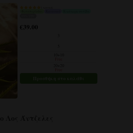
του
1 κριτική
Φωτοπερίοδος
Κανονικό
Κυρίαρχη σατίβα
προϊόντος
19% THC
€
39.00
Αυτό
το
3
προϊόν
5
έχει
πολλαπλές
10+10
Free
παραλλαγές.
20+20
Οι
Free
επιλογές
μπορούν
να
επιλεγούν
στη
σελίδα
ο Λος Άντζελες
του
προϊόντος