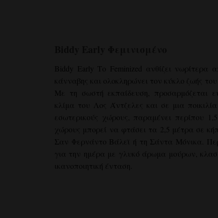
Biddy Early
Φεμινισμένο
Biddy Early
Το Feminized ανθίζει νωρίτερα 
κάνναβης και ολοκληρώνει τον κύκλο ζωής του σ
Με τη σωστή εκπαίδευση, προσαρμόζεται εύ
κλίμα του Λος Άντζελες και σε μια ποικιλί
εσωτερικούς χώρους, παραμένει περίπου 1,5
χώρους μπορεί να φτάσει τα 2,5 μέτρα σε κήπ
Σαν Φερνάντο Βάλεϊ ή τη Σάντα Μόνικα. Περ
για την ημέρα με γλυκό άρωμα μούρων, κλασ
ικανοποιητική ένταση.