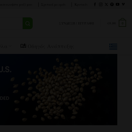
ικοινωνήστε μαζί μας
Σχετικά με εμάς
Κριτικές
ΣΎΝΔΕΣΗ / ΕΓΓΡΑΦΉ
€
0.00
0
Όλα
Οδηγός Ανάπτυξης