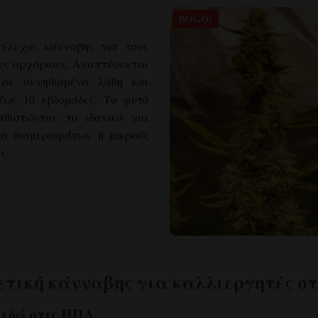
BOGO!
τέλεχος κάνναβης για τους
ους αρχάριους. Αναπτύσσεται
ι σε συνηθισμένα λάθη και
έως 10 εβδομάδες. Το φυτό
θιστώντας το ιδανικό για
ια διαμερισμάτων ή μικρούς
ς.
ετική κάνναβης για καλλιεργητές στ
 εδώ στις ΗΠΑ.