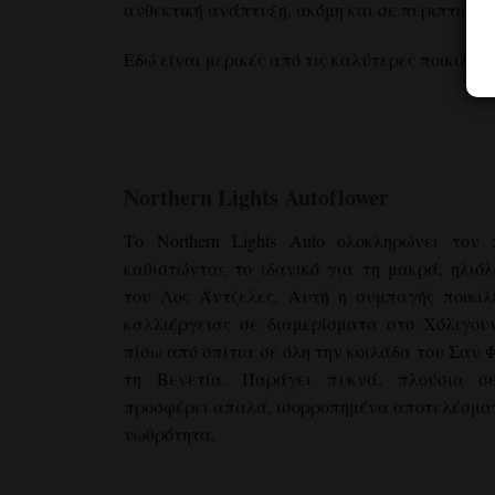
ανθεκτική ανάπτυξη, ακόμη και σε περιπτώσε
Εδώ είναι μερικές από τις καλύτερες ποικιλίε
Northern Lights Autoflower
Το Northern Lights Auto ολοκληρώνει τον
καθιστώντας το ιδανικό για τη μακρά, ηλιό
του Λος Άντζελες. Αυτή η συμπαγής ποικιλί
καλλιέργειας σε διαμερίσματα στο Χόλιγουν
πίσω από σπίτια σε όλη την κοιλάδα του Σαν 
τη Βενετία. Παράγει πυκνά, πλούσια σ
προσφέρει απαλά, ισορροπημένα αποτελέσματ
νωθρότητα.