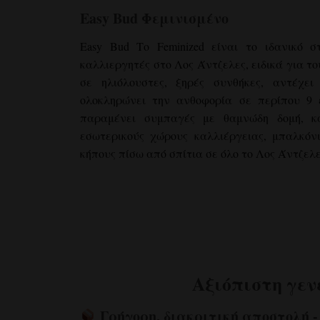
Easy Bud
Φεμινισμένο
Easy Bud
Το Feminized είναι το ιδανικό σ
καλλιεργητές στο Λος Άντζελες, ειδικά για τ
σε ηλιόλουστες, ξηρές συνθήκες, αντέχε
ολοκληρώνει την ανθοφορία σε περίπου 9 
παραμένει συμπαγές με θαμνώδη δομή, κα
εσωτερικούς χώρους καλλιέργειας, μπαλκόν
κήπους πίσω από σπίτια σε όλο το Λος Άντζελε
Αξιόπιστη γεν
Γρήγορη, διακριτική αποστολή -