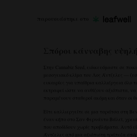
παρουσιάστηκε στο
Σπόροι κάνναβης υψηλή
Στην Cannabiz Seed, ειδικευόμαστε σε ποι
μεσογειακό κλίμα του Λος Άντζελες — ζεστ
ευκαιρίες για υπαίθρια καλλιέργεια όλο τ
εκτραφεί ώστε να ανθίζουν αξιόπιστα, να
παραμένουν σταθεροί ακόμη και όταν οι 
Είτε καλλιεργείτε σε μια ταράτσα στη Βεν
έναν κήπο στο Σαν Φερνάντο Βάλεϊ, χρει
που αποδίδουν χωρίς προβλήματα. Αυτό ε
Άντζελες από μια αξιόπιστη τράπεζα σπό