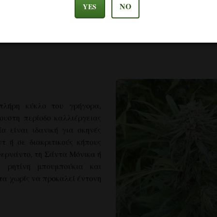
ις περιστασιακών καυσώνων ή προσβολών από παράσιτα.
NO
YES
ς κάνναβης για το Λος Άντζελες.
 πλήρη κύκλο του γρήγορα,
λουστη περίοδο καλλιέργειας
α είναι ιδανική για σκηνές
τ ή σε διακριτικούς κήπους
Φερνάντο, τη Σάντα Μόνικα ή
ε ρητίνη μπουμπούκια και
α χωρίς να προκαλεί έντονη