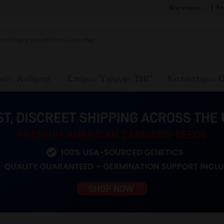
Blog σπόρων
Επ
αζήτηση
:
ούς Άνθησης
Σπόροι Υψηλής THC
Κατάστημα 